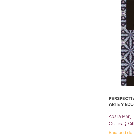
PERSPECTIV
ARTE Y ED
Abalia Marij
;
Cristina
Cil
Bajo pedido