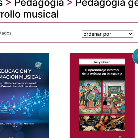
s
>
Pedagogía
>
Pedagogía ge
rollo musical
otados