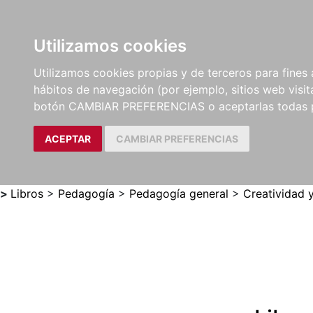
Utilizamos cookies
LIBROS
MÉTODOS Y
PARTITURAS Y EDICION
Utilizamos cookies propias y de terceros para fines 
EJERCICIOS
CRÍTICAS
hábitos de navegación (por ejemplo, sitios web visi
botón CAMBIAR PREFERENCIAS o aceptarlas todas 
ACEPTAR
CAMBIAR PREFERENCIAS
>
Libros
>
Pedagogía
>
Pedagogía general
>
Creatividad y