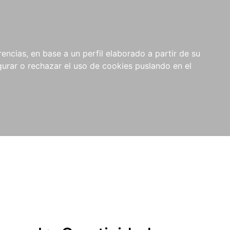
0
NOVEDADES
NOTICIAS
COMPRAS
encias, en base a un perfil elaborado a partir de su
INSTITUCIONALES
rar o rechazar el uso de cookies puslando en el