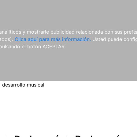
ES
ES
REVISTAS
CDS Y
MATERIAL
analíticos y mostrarle publicidad relacionada con sus prefer
DVDS
COMPLEMENTARIO
tados).
Clica aquí para más información.
Usted puede configu
pulsando el botón ACEPTAR.
 desarrollo musical