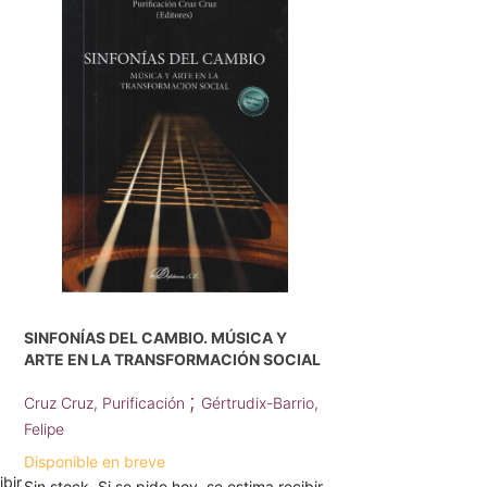
SINFONÍAS DEL CAMBIO. MÚSICA Y
ARTE EN LA TRANSFORMACIÓN SOCIAL
;
Cruz Cruz, Purificación
Gértrudix-Barrio,
Felipe
Disponible en breve
ibir
Sin stock. Si se pide hoy, se estima recibir