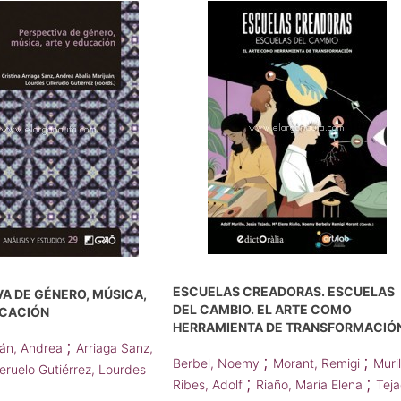
ESCUELAS CREADORAS. ESCUELAS
A DE GÉNERO, MÚSICA,
DEL CAMBIO. EL ARTE COMO
UCACIÓN
HERRAMIENTA DE TRANSFORMACIÓ
;
uán, Andrea
Arriaga Sanz,
;
;
Berbel, Noemy
Morant, Remigi
Muril
leruelo Gutiérrez, Lourdes
;
;
Ribes, Adolf
Riaño, María Elena
Tej