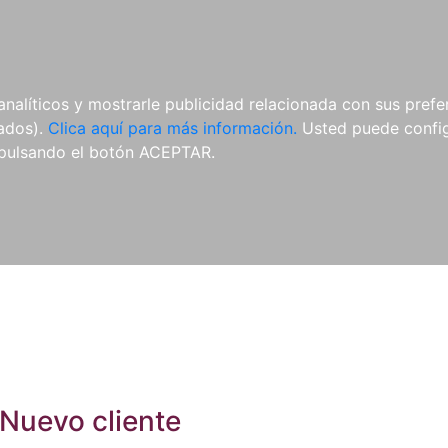
ES
ES
REVISTAS
CDS Y
MATERIAL
analíticos y mostrarle publicidad relacionada con sus prefer
DVDS
COMPLEMENTARIO
tados).
Clica aquí para más información.
Usted puede configu
pulsando el botón ACEPTAR.
Nuevo cliente