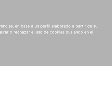
0
NOVEDADES
NOTICIAS
COMPRAS
encias, en base a un perfil elaborado a partir de su
INSTITUCIONALES
rar o rechazar el uso de cookies puslando en el