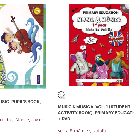
SIC. PUPIL'S BOOK,
MUSIC & MÚSICA, VOL. 1 (STUDENT
ACTIVITY BOOK). PRIMARY EDUCAT
;
+ DVD
rnando
Atance, Javier
Velilla Fernández, Natalia