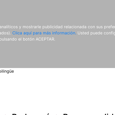
ES
ES
REVISTAS
CDS Y
MATERIAL
analíticos y mostrarle publicidad relacionada con sus prefer
DVDS
COMPLEMENTARIO
tados).
Clica aquí para más información.
Usted puede configu
pulsando el botón ACEPTAR.
ilingüe