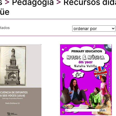
s
>
Pedagogía
>
Recursos did
güe
otados