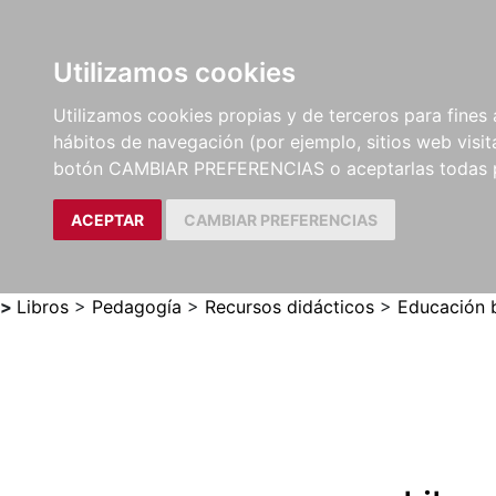
Utilizamos cookies
LIBROS
MÉTODOS Y
PARTITURAS Y EDICION
Utilizamos cookies propias y de terceros para fines 
EJERCICIOS
CRÍTICAS
hábitos de navegación (por ejemplo, sitios web visi
botón CAMBIAR PREFERENCIAS o aceptarlas todas 
ACEPTAR
CAMBIAR PREFERENCIAS
>
Libros
>
Pedagogía
>
Recursos didácticos
>
Educación b