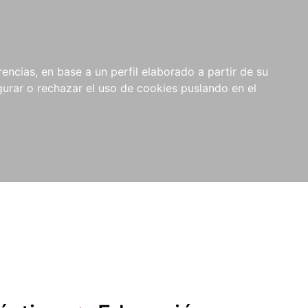
0
NOVEDADES
NOTICIAS
COMPRAS
encias, en base a un perfil elaborado a partir de su
INSTITUCIONALES
rar o rechazar el uso de cookies puslando en el