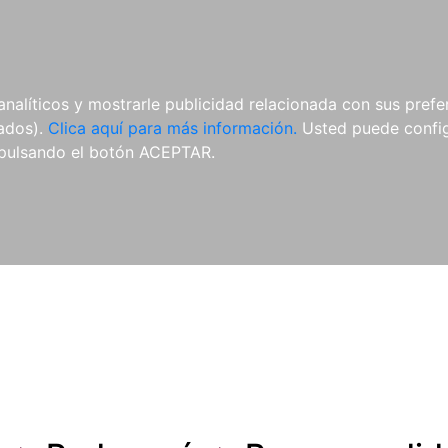
ES
ES
REVISTAS
CDS Y
MATERIAL
analíticos y mostrarle publicidad relacionada con sus prefer
DVDS
COMPLEMENTARIO
tados).
Clica aquí para más información.
Usted puede configu
pulsando el botón ACEPTAR.