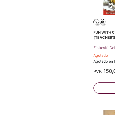
FUN WITH C
(TEACHER'S
Ziolkoski, D
Agotado
Agotado en la
150,
PVP.