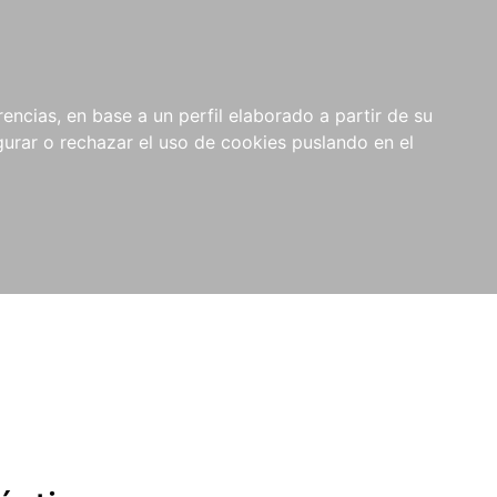
0
NOVEDADES
NOTICIAS
COMPRAS
encias, en base a un perfil elaborado a partir de su
INSTITUCIONALES
rar o rechazar el uso de cookies puslando en el