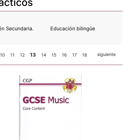
ácticos
ón Secundaria.
Educación bilingüe
13
siguiente
10
11
12
14
15
16
17
18