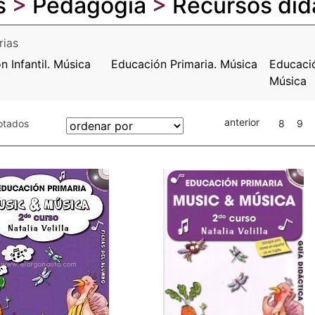
s
>
Pedagogía
>
Recursos did
rias
n Infantil. Música
Educación Primaria. Música
Educaci
Música
anterior
gotados
8
9