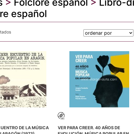
s
>
Folclore español
>
Libro-d
ore español
otados
CUENTRO DE LA MÚSICA
VER PARA CREER. 40 AÑOS DE
 ARAGÓN (1973)
EVOLUCIÓN. MÚSICA POPULAR EN