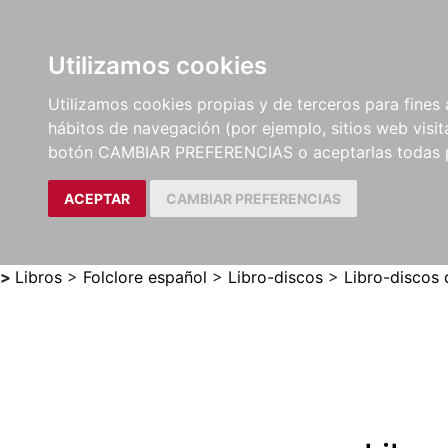
Utilizamos cookies
LIBROS
MÉTODOS Y
PARTITURAS Y EDICION
Utilizamos cookies propias y de terceros para fines 
EJERCICIOS
CRÍTICAS
hábitos de navegación (por ejemplo, sitios web visi
botón CAMBIAR PREFERENCIAS o aceptarlas todas 
ACEPTAR
CAMBIAR PREFERENCIAS
>
Libros
>
Folclore español
>
Libro-discos
>
Libro-discos 