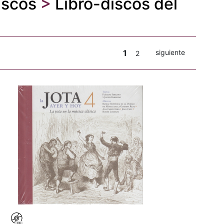
iscos
>
Libro-discos del
1
siguiente
2