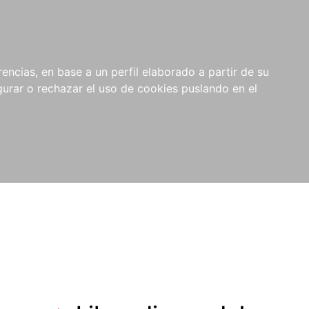
0
NOVEDADES
NOTICIAS
COMPRAS
encias, en base a un perfil elaborado a partir de su
INSTITUCIONALES
rar o rechazar el uso de cookies puslando en el