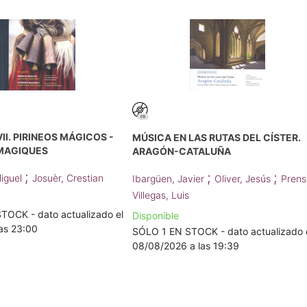
II. PIRINEOS MÁGICOS -
MÚSICA EN LAS RUTAS DEL CÍSTER.
MAGIQUES
ARAGÓN-CATALUÑA
;
;
;
Miguel
Josuèr, Crestian
Ibargüen, Javier
Oliver, Jesús
Prens
Villegas, Luis
TOCK - dato actualizado el
Disponible
as 23:00
SÓLO 1 EN STOCK - dato actualizado 
08/08/2026 a las 19:39