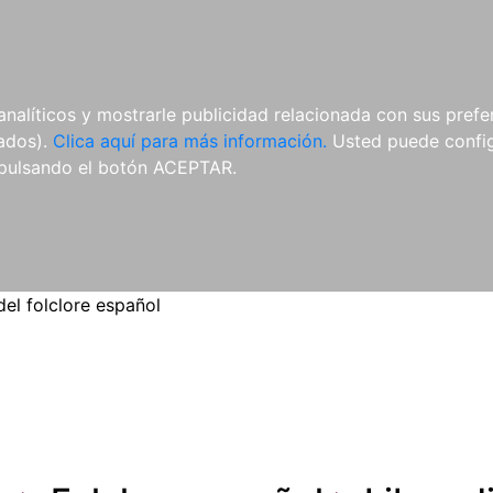
ES
ES
REVISTAS
CDS Y
MATERIAL
analíticos y mostrarle publicidad relacionada con sus prefer
DVDS
COMPLEMENTARIO
tados).
Clica aquí para más información.
Usted puede configu
pulsando el botón ACEPTAR.
del folclore español