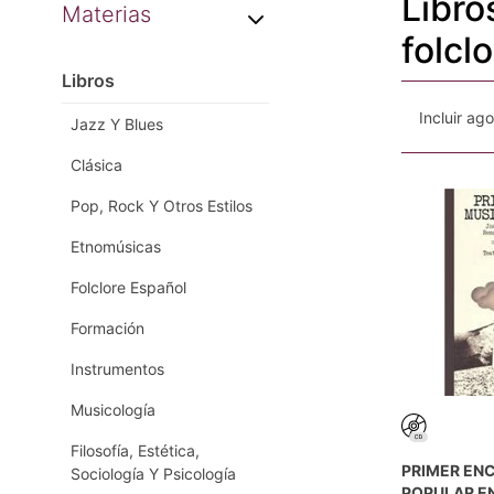
Libro
Materias
folcl
Libros
Incluir ag
Jazz Y Blues
Clásica
Pop, Rock Y Otros Estilos
Etnomúsicas
Folclore Español
Formación
Instrumentos
Musicología
Filosofía, Estética,
PRIMER EN
Sociología Y Psicología
POPULAR EN