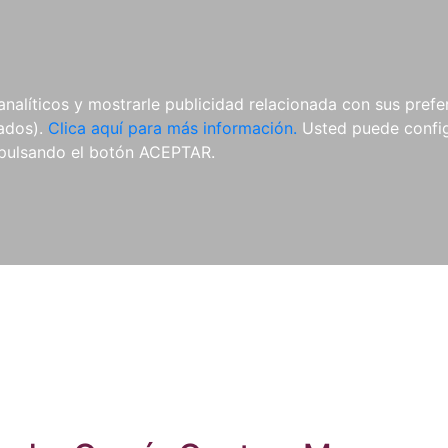
ES
ES
REVISTAS
CDS Y
MATERIAL
analíticos y mostrarle publicidad relacionada con sus prefer
DVDS
COMPLEMENTARIO
tados).
Clica aquí para más información.
Usted puede configu
pulsando el botón ACEPTAR.