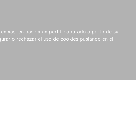
0
NOVEDADES
NOTICIAS
COMPRAS
encias, en base a un perfil elaborado a partir de su
INSTITUCIONALES
rar o rechazar el uso de cookies puslando en el