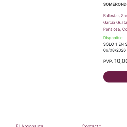
SOMERONDÓ
Ballestar, S
García Guat
Peñalosa, C
Disponible
SÓLO 1 EN S
06/08/2026 
10,0
PVP.
El Argonauta
Contacto