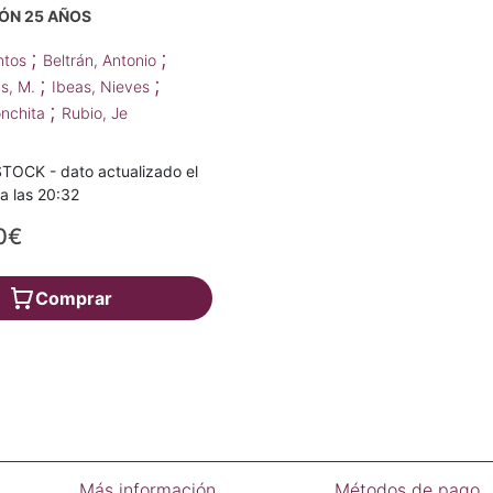
N 25 AÑOS
;
;
antos
Beltrán, Antonio
;
;
as, M.
Ibeas, Nieves
;
onchita
Rubio, Je
TOCK - dato actualizado el
a las 20:32
0€
Comprar
Más información
Métodos de pago