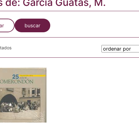
s de: García Guatas, M.
ar
buscar
otados