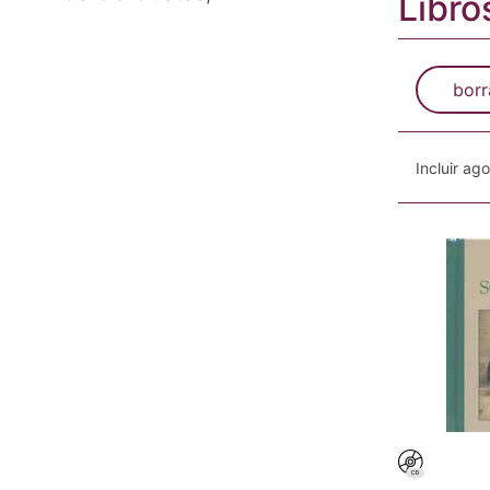
Libro
borr
Incluir ag