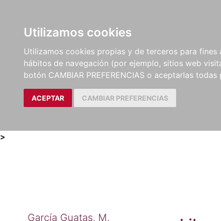
Utilizamos cookies
LIBROS
MÉTODOS Y
PARTITURAS Y EDICION
Utilizamos cookies propias y de terceros para fines 
EJERCICIOS
CRÍTICAS
hábitos de navegación (por ejemplo, sitios web visi
botón CAMBIAR PREFERENCIAS o aceptarlas todas 
ACEPTAR
CAMBIAR PREFERENCIAS
>
García Guatas, M.