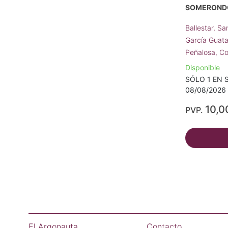
SOMERONDÓ
Ballestar, S
García Guat
Peñalosa, C
Disponible
SÓLO 1 EN S
08/08/2026 
10,0
PVP.
El Argonauta
Contacto