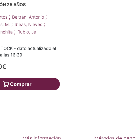
N 25 AÑOS
;
;
antos
Beltrán, Antonio
;
;
as, M.
Ibeas, Nieves
;
onchita
Rubio, Je
TOCK - dato actualizado el
a las 16:39
0€
Comprar
Más información
Métodos de pago