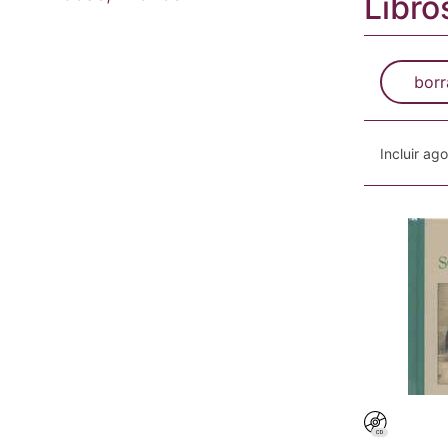
Libro
borr
Incluir ag