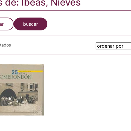
s de: Ibeas, Nieves
ar
buscar
otados