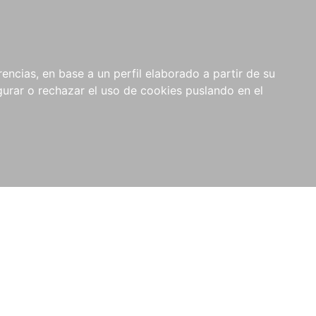
0
NOVEDADES
NOTICIAS
COMPRAS
encias, en base a un perfil elaborado a partir de su
INSTITUCIONALES
rar o rechazar el uso de cookies puslando en el