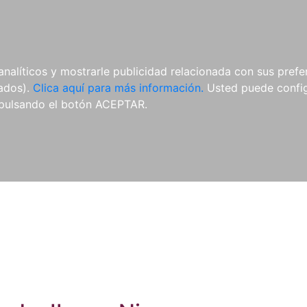
ES
ES
REVISTAS
CDS Y
MATERIAL
analíticos y mostrarle publicidad relacionada con sus prefer
DVDS
COMPLEMENTARIO
tados).
Clica aquí para más información.
Usted puede configu
pulsando el botón ACEPTAR.