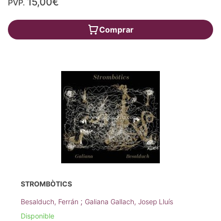
15,00€
PVP.
Comprar
STROMBÒTICS
;
Besalduch, Ferrán
Galiana Gallach, Josep Lluís
Disponible