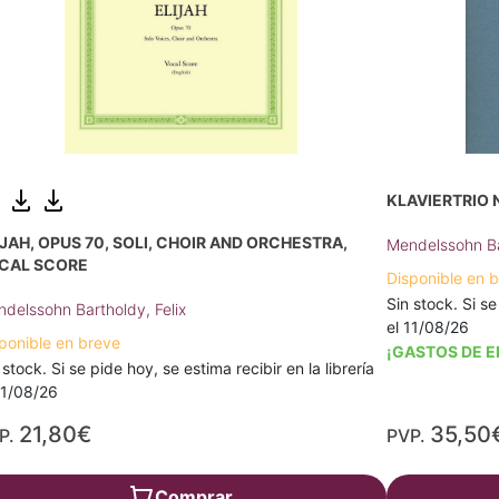
KLAVIERTRIO N
IJAH, OPUS 70, SOLI, CHOIR AND ORCHESTRA,
Mendelssohn Ba
CAL SCORE
Disponible en 
Sin stock. Si se
delssohn Bartholdy, Felix
el 11/08/26
ponible en breve
¡GASTOS DE E
 stock. Si se pide hoy, se estima recibir en la librería
11/08/26
21,80€
35,50
P.
PVP.
Comprar