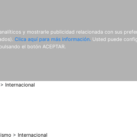
ES
ES
REVISTAS
CDS Y
MATERIAL
analíticos y mostrarle publicidad relacionada con sus prefer
DVDS
COMPLEMENTARIO
tados).
Clica aquí para más información.
Usted puede configu
pulsando el botón ACEPTAR.
>
Internacional
cismo
>
Internacional