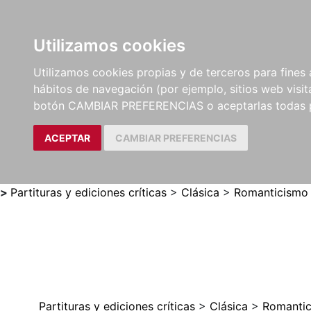
Utilizamos cookies
LIBROS
MÉTODOS Y
PARTITURAS Y EDICION
Utilizamos cookies propias y de terceros para fines 
EJERCICIOS
CRÍTICAS
hábitos de navegación (por ejemplo, sitios web visi
botón CAMBIAR PREFERENCIAS o aceptarlas todas 
ACEPTAR
CAMBIAR PREFERENCIAS
>
Partituras y ediciones críticas
>
Clásica
>
Romanticismo
Partituras y ediciones críticas
>
Clásica
>
Romanti