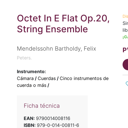
Octet In E Flat Op.20,
Di
Si
String Ensemble
li
¡G
Mendelssohn Bartholdy, Felix
P
Peters.
Instrumento:
Cámara
/
Cuerdas
/
Cinco instrumentos de
cuerda o más
/
Ficha técnica
EAN:
9790014008116
ISBN:
979-0-014-00811-6