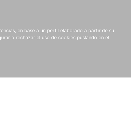
0
NOVEDADES
NOTICIAS
COMPRAS
encias, en base a un perfil elaborado a partir de su
INSTITUCIONALES
rar o rechazar el uso de cookies puslando en el