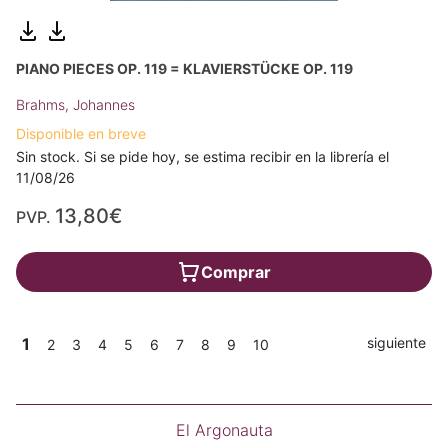
PIANO PIECES OP. 119 = KLAVIERSTÜCKE OP. 119
Brahms, Johannes
Disponible en breve
Sin stock. Si se pide hoy, se estima recibir en la librería el
11/08/26
13,80€
PVP.
Comprar
1
siguiente
2
3
4
5
6
7
8
9
10
El Argonauta