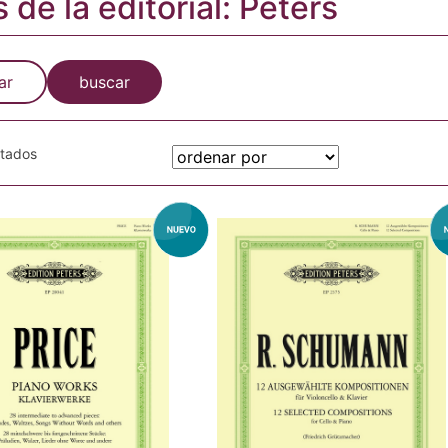
s de la editorial: Peters
ar
buscar
otados