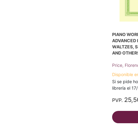
PIANO WORK
ADVANCED P
WALTZES, 
AND OTHER
Price, Flore
Disponible e
Si se pide ho
librería el 1
25,5
PVP.