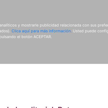
ES
ES
REVISTAS
CDS Y
MATERIAL
analíticos y mostrarle publicidad relacionada con sus prefer
DVDS
COMPLEMENTARIO
tados).
Clica aquí para más información.
Usted puede configu
pulsando el botón ACEPTAR.