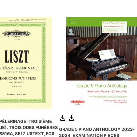
PÈLERINAGE: TROISIÈME
LIE). TROIS ODES FUNÈBRES
GRADE 5 PIANO ANTHOLOGY 2023-
 S516A, S517, URTEXT, FOR
2024: EXAMINATION PIECES