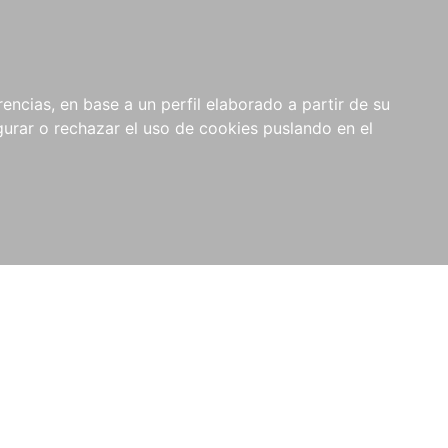
0
NOVEDADES
NOTICIAS
COMPRAS
encias, en base a un perfil elaborado a partir de su
INSTITUCIONALES
rar o rechazar el uso de cookies puslando en el