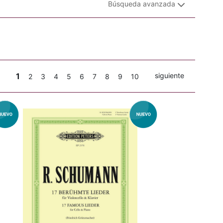
Búsqueda avanzada
1
siguiente
2
3
4
5
6
7
8
9
10