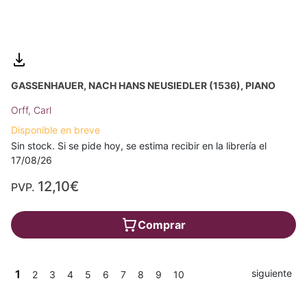
GASSENHAUER, NACH HANS NEUSIEDLER (1536), PIANO
Orff, Carl
Disponible en breve
Sin stock. Si se pide hoy, se estima recibir en la librería el
17/08/26
12,10€
PVP.
Comprar
1
siguiente
2
3
4
5
6
7
8
9
10