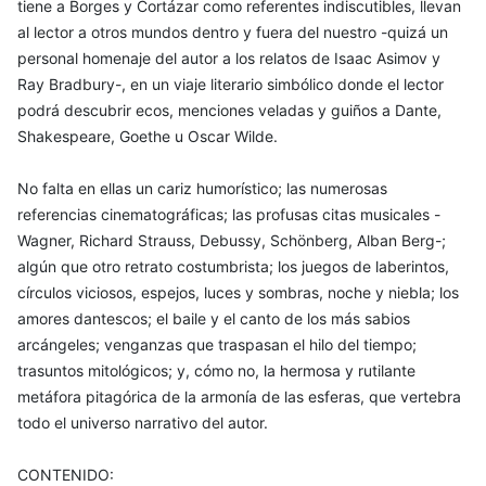
tiene a Borges y Cortázar como referentes indiscutibles, llevan
al lector a otros mundos dentro y fuera del nuestro -quizá un
personal homenaje del autor a los relatos de Isaac Asimov y
Ray Bradbury-, en un viaje literario simbólico donde el lector
podrá descubrir ecos, menciones veladas y guiños a Dante,
Shakespeare, Goethe u Oscar Wilde.
No falta en ellas un cariz humorístico; las numerosas
referencias cinematográficas; las profusas citas musicales -
Wagner, Richard Strauss, Debussy, Schönberg, Alban Berg-;
algún que otro retrato costumbrista; los juegos de laberintos,
círculos viciosos, espejos, luces y sombras, noche y niebla; los
amores dantescos; el baile y el canto de los más sabios
arcángeles; venganzas que traspasan el hilo del tiempo;
trasuntos mitológicos; y, cómo no, la hermosa y rutilante
metáfora pitagórica de la armonía de las esferas, que vertebra
todo el universo narrativo del autor.
CONTENIDO: