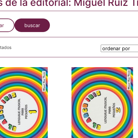
s de la editorial: Miguel Ruiz T
ar
buscar
otados