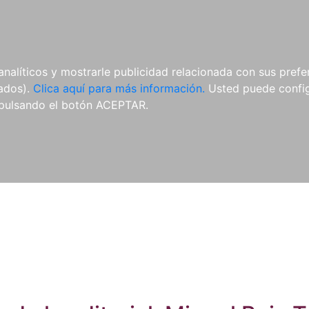
ES
ES
REVISTAS
CDS Y
MATERIAL
analíticos y mostrarle publicidad relacionada con sus prefer
DVDS
COMPLEMENTARIO
tados).
Clica aquí para más información.
Usted puede configu
pulsando el botón ACEPTAR.