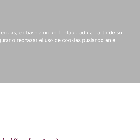
0
NOVEDADES
NOTICIAS
COMPRAS
encias, en base a un perfil elaborado a partir de su
INSTITUCIONALES
rar o rechazar el uso de cookies puslando en el