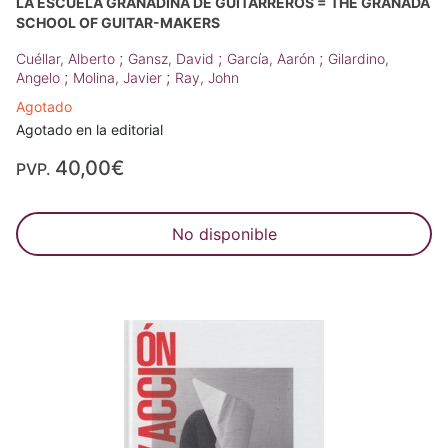
LA ESCUELA GRANADINA DE GUITARREROS = THE GRANADA
SCHOOL OF GUITAR-MAKERS
;
;
;
Cuéllar, Alberto
Gansz, David
García, Aarón
Gilardino,
;
;
Angelo
Molina, Javier
Ray, John
Agotado
Agotado en la editorial
40,00€
PVP.
No disponible