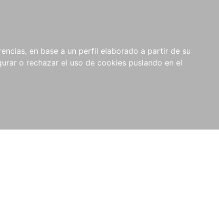
0
NOVEDADES
NOTICIAS
COMPRAS
encias, en base a un perfil elaborado a partir de su
INSTITUCIONALES
rar o rechazar el uso de cookies puslando en el