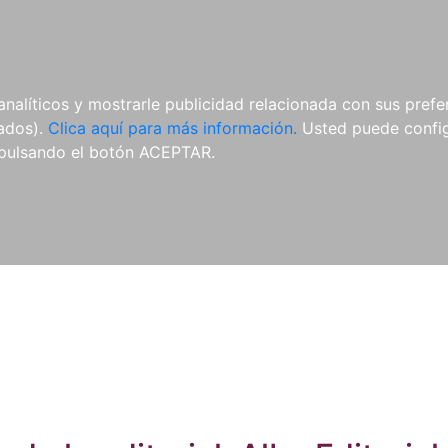
ES
ES
REVISTAS
CDS Y
MATERIAL
analíticos y mostrarle publicidad relacionada con sus prefer
DVDS
COMPLEMENTARIO
tados).
Clica aquí para más información.
Usted puede configu
pulsando el botón ACEPTAR.