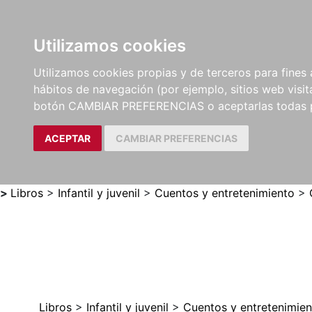
Utilizamos cookies
LIBROS
MÉTODOS Y
PARTITURAS Y EDICION
Utilizamos cookies propias y de terceros para fines 
EJERCICIOS
CRÍTICAS
hábitos de navegación (por ejemplo, sitios web visi
botón CAMBIAR PREFERENCIAS o aceptarlas todas 
ACEPTAR
CAMBIAR PREFERENCIAS
>
Libros
>
Infantil y juvenil
>
Cuentos y entretenimiento
>
Libros
>
Infantil y juvenil
>
Cuentos y entretenimien