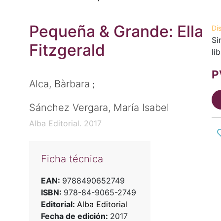
Pequeña & Grande: Ella
Di
Si
Fitzgerald
li
P
Alca, Bàrbara
;
Sánchez Vergara, María Isabel
Alba Editorial. 2017
Ficha técnica
EAN:
9788490652749
ISBN:
978-84-9065-2749
Editorial:
Alba Editorial
Fecha de edición:
2017