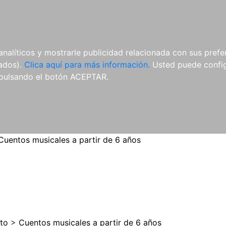
ES
ES
REVISTAS
CDS Y
MATERIAL
analíticos y mostrarle publicidad relacionada con sus prefer
DVDS
COMPLEMENTARIO
tados).
Clica aquí para más información.
Usted puede configu
pulsando el botón ACEPTAR.
Cuentos musicales a partir de 6 años
to
>
Cuentos musicales a partir de 6 años