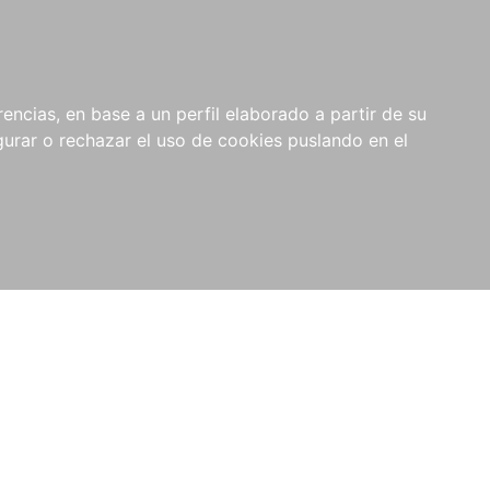
0
NOVEDADES
NOTICIAS
COMPRAS
encias, en base a un perfil elaborado a partir de su
INSTITUCIONALES
rar o rechazar el uso de cookies puslando en el