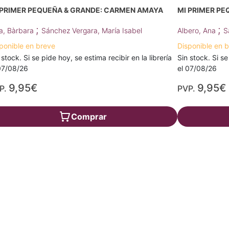
 PRIMER PEQUEÑA & GRANDE: CARMEN AMAYA
MI PRIMER PE
;
;
a, Bàrbara
Sánchez Vergara, María Isabel
Albero, Ana
S
ponible en breve
Disponible en 
 stock. Si se pide hoy, se estima recibir en la librería
Sin stock. Si se
07/08/26
el 07/08/26
9,95€
9,95€
P.
PVP.
Comprar