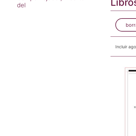
Libro
del
borr
Incluir ag