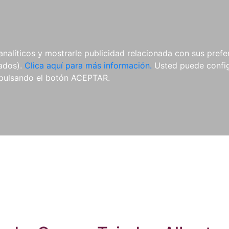
ES
ES
REVISTAS
CDS Y
MATERIAL
analíticos y mostrarle publicidad relacionada con sus prefer
DVDS
COMPLEMENTARIO
tados).
Clica aquí para más información.
Usted puede configu
pulsando el botón ACEPTAR.