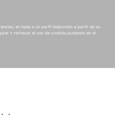
0
NOVEDADES
NOTICIAS
COMPRAS
encias, en base a un perfil elaborado a partir de su
INSTITUCIONALES
rar o rechazar el uso de cookies puslando en el