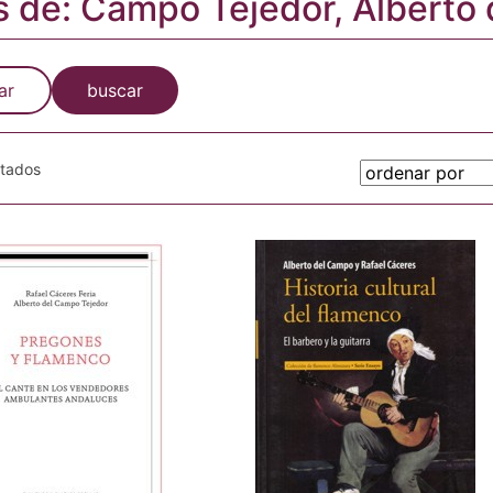
s de: Campo Tejedor, Alberto 
ar
buscar
otados