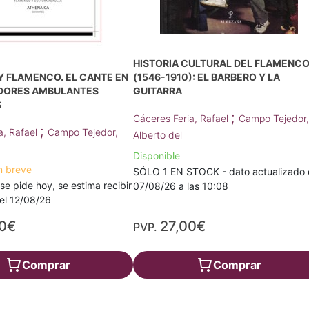
HISTORIA CULTURAL DEL FLAMENC
Y FLAMENCO. EL CANTE EN
(1546-1910): EL BARBERO Y LA
DORES AMBULANTES
GUITARRA
S
;
Cáceres Feria, Rafael
Campo Tejedor
;
a, Rafael
Campo Tejedor,
Alberto del
Disponible
n breve
SÓLO 1 EN STOCK - dato actualizado 
 se pide hoy, se estima recibir
07/08/26 a las 10:08
a el 12/08/26
00€
27,00€
PVP.
Comprar
Comprar