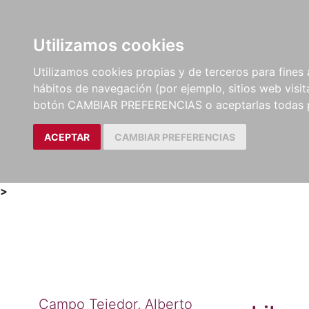
Utilizamos cookies
LIBROS
MÉTODOS Y
PARTITURAS Y EDICION
Utilizamos cookies propias y de terceros para fines 
EJERCICIOS
CRÍTICAS
hábitos de navegación (por ejemplo, sitios web visi
botón CAMBIAR PREFERENCIAS o aceptarlas todas 
ACEPTAR
CAMBIAR PREFERENCIAS
>
Campo Tejedor, Alberto