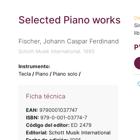
Selected Piano works
Di
Si
li
Fischer, Johann Caspar Ferdinand
P
Schott Musik International. 1985
Instrumento:
Tecla
/
Piano
/
Piano solo
/
Ficha técnica
EAN:
9790001037747
ISBN:
979-0-001-03774-7
Código del editor:
ED 2479
Editorial:
Schott Musik International