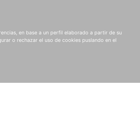
0
NOVEDADES
NOTICIAS
COMPRAS
encias, en base a un perfil elaborado a partir de su
INSTITUCIONALES
rar o rechazar el uso de cookies puslando en el