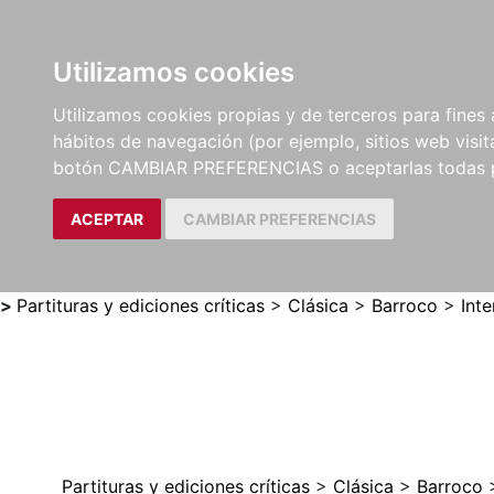
Utilizamos cookies
LIBROS
MÉTODOS Y
PARTITURAS Y EDICION
Utilizamos cookies propias y de terceros para fines 
EJERCICIOS
CRÍTICAS
hábitos de navegación (por ejemplo, sitios web visi
botón CAMBIAR PREFERENCIAS o aceptarlas todas 
ACEPTAR
CAMBIAR PREFERENCIAS
>
Partituras y ediciones críticas
>
Clásica
>
Barroco
>
Inte
Partituras y ediciones críticas
>
Clásica
>
Barroco