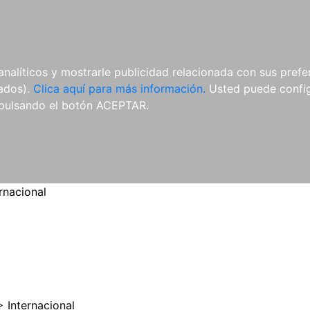
ES
ES
REVISTAS
CDS Y
MATERIAL
analíticos y mostrarle publicidad relacionada con sus prefer
DVDS
COMPLEMENTARIO
tados).
Clica aquí para más información.
Usted puede configu
pulsando el botón ACEPTAR.
rnacional
>
Internacional