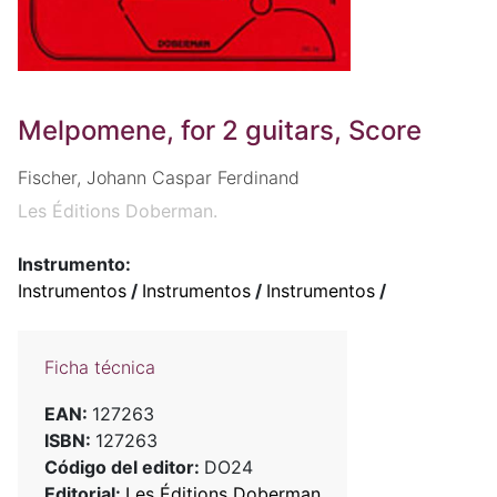
Melpomene, for 2 guitars, Score
Fischer, Johann Caspar Ferdinand
Les Éditions Doberman.
Instrumento:
Instrumentos
/
Instrumentos
/
Instrumentos
/
Ficha técnica
EAN:
127263
ISBN:
127263
Código del editor:
DO24
Editorial:
Les Éditions Doberman