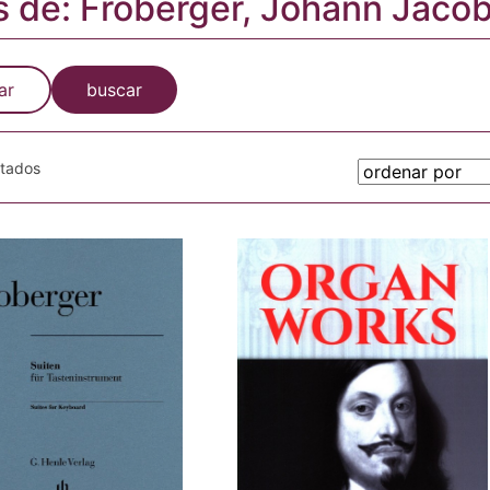
s de: Froberger, Johann Jaco
ar
buscar
otados