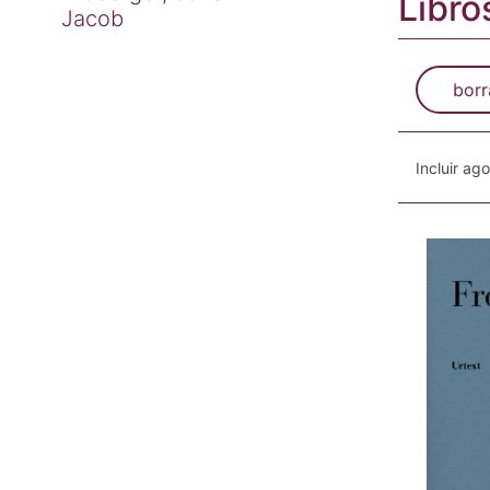
Libro
Jacob
borr
Incluir ag