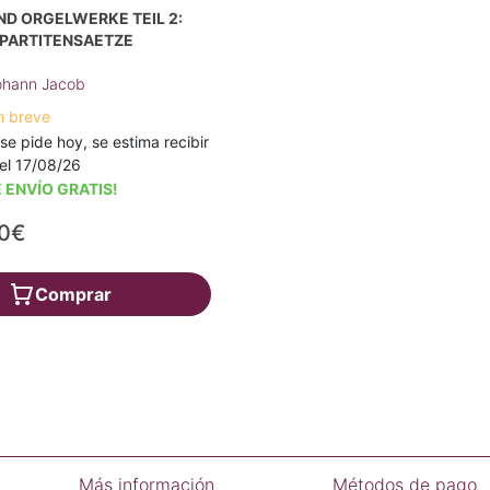
ND ORGELWERKE TEIL 2:
 PARTITENSAETZE
Johann Jacob
n breve
 se pide hoy, se estima recibir
a el 17/08/26
 ENVÍO GRATIS!
40€
Comprar
Más información
Métodos de pago