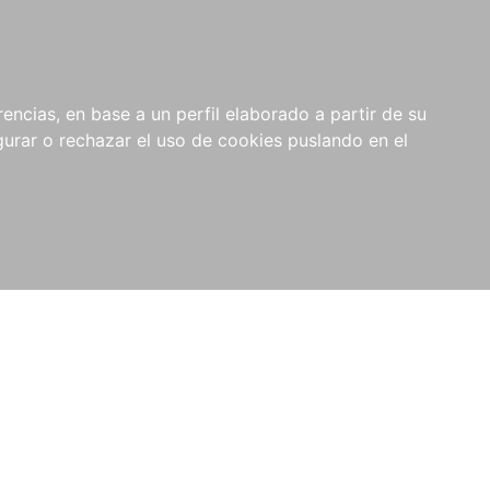
0
NOVEDADES
NOTICIAS
COMPRAS
encias, en base a un perfil elaborado a partir de su
INSTITUCIONALES
rar o rechazar el uso de cookies puslando en el