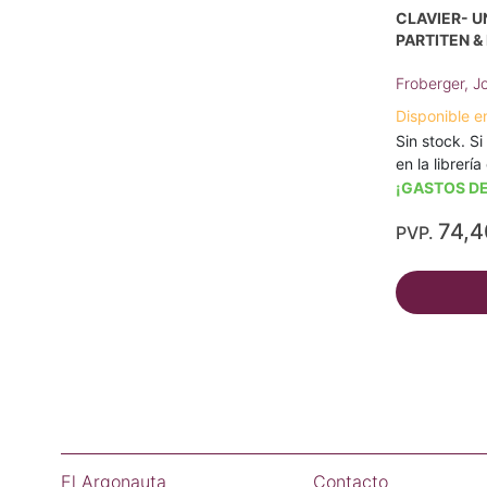
CLAVIER- U
PARTITEN &
Froberger, 
Disponible e
Sin stock. Si
en la librerí
¡GASTOS DE
74,
PVP.
El Argonauta
Contacto