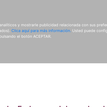
ES
ES
REVISTAS
CDS Y
MATERIAL
analíticos y mostrarle publicidad relacionada con sus prefer
DVDS
COMPLEMENTARIO
tados).
Clica aquí para más información.
Usted puede configu
pulsando el botón ACEPTAR.