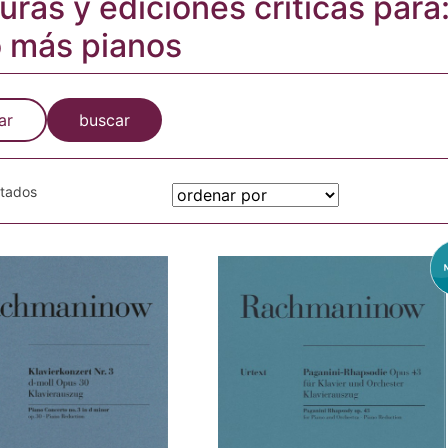
turas y ediciones críticas para
 más pianos
ar
buscar
otados