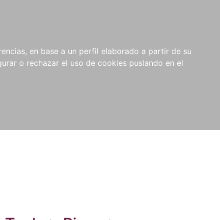
0
NOVEDADES
NOTICIAS
COMPRAS
encias, en base a un perfil elaborado a partir de su
INSTITUCIONALES
rar o rechazar el uso de cookies puslando en el