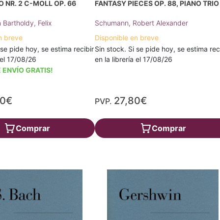
O NR. 2 C-MOLL OP. 66
FANTASY PIECES OP. 88, PIANO TRIO
Bartholdy, Felix
Schumann, Robert Alexander
n breve
Disponible en breve
 se pide hoy, se estima recibir
Sin stock. Si se pide hoy, se estima rec
a el 17/08/26
en la librería el 17/08/26
 ENVÍO GRATIS!
40€
27,80€
PVP.
Comprar
Comprar