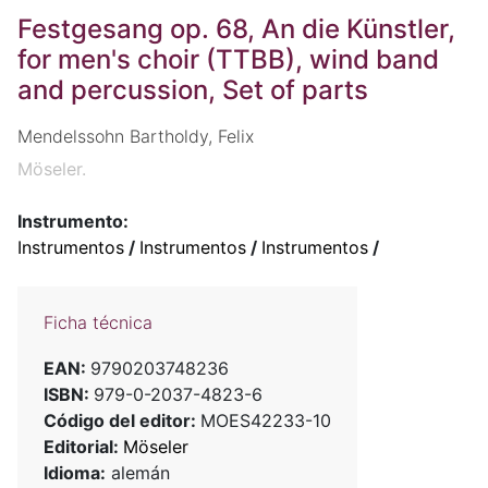
Festgesang op. 68, An die Künstler,
for men's choir (TTBB), wind band
and percussion, Set of parts
Mendelssohn Bartholdy, Felix
Möseler.
Instrumento:
Instrumentos
/
Instrumentos
/
Instrumentos
/
Ficha técnica
EAN:
9790203748236
ISBN:
979-0-2037-4823-6
Código del editor:
MOES42233-10
Editorial:
Möseler
Idioma:
alemán