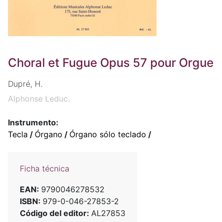
Choral et Fugue Opus 57 pour Orgue
Dupré, H.
Alphonse Leduc.
Instrumento:
Tecla
/
Órgano
/
Órgano sólo teclado
/
Ficha técnica
EAN:
9790046278532
ISBN:
979-0-046-27853-2
Código del editor:
AL27853