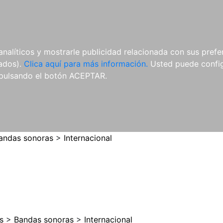
ES
ES
REVISTAS
CDS Y
MATERIAL
analíticos y mostrarle publicidad relacionada con sus prefer
DVDS
COMPLEMENTARIO
tados).
Clica aquí para más información.
Usted puede configu
pulsando el botón ACEPTAR.
andas sonoras
>
Internacional
s
>
Bandas sonoras
>
Internacional