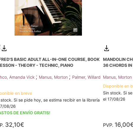
FRED'S BASIC ADULT ALL-IN-ONE COURSE, BOOK
MANDOLIN CHO
 LESSON - THEORY - TECHNIC, PIANO
36 CHORDS IN
;
;
thco, Amanda Vick
Manus, Morton
Palmer, Willard
Manus, Morton
Disponible en 
Sin stock. Si se
ponible en breve
el 17/08/26
 stock. Si se pide hoy, se estima recibir en la librería
17/08/26
ASTOS DE ENVÍO GRATIS!
32,10€
16,00
P.
PVP.