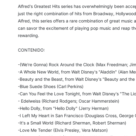
Alfred's Greatest Hits series has overwhelmingly been acc
just the right combination of hits from Broadway, Hollywood
Alfred, this series offers a rare combination of great music
can savor the excitement of playing pop music and reap th
rewarding.
CONTENIDO:
-(We're Gonna) Rock Around the Clock (Max Freedman; Ji
-A Whole New World, from Walt Disney's "Aladdin" (Alan Me
-Beauty and the Beast, from Walt Disney's "Beauty and th
-Blue Suede Shoes (Carl Perkins)
-Can You Feel the Love Tonight, from Walt Disney's "The Lio
- Edelweiss (Richard Rodgers; Oscar Hammerstein)
-Hello Dolly, from "Hello Dolly" (Jerry Herman)
-I Left My Heart in San Francisco (Douglass Cross, George 
-It's a Small World (Richard Sherman, Robert Sherman)
-Love Me Tender (Elvis Presley, Vera Matson)