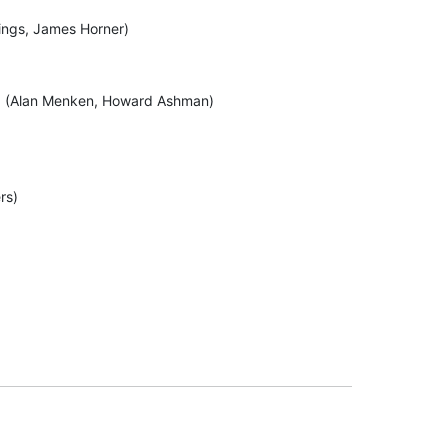
)
nings, James Horner)
id" (Alan Menken, Howard Ashman)
rs)