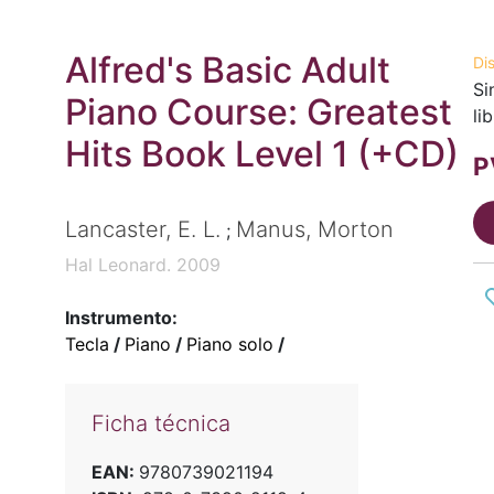
Alfred's Basic Adult
Di
Si
Piano Course: Greatest
li
Hits Book Level 1 (+CD)
P
Lancaster, E. L.
Manus, Morton
;
Hal Leonard. 2009
Instrumento:
Tecla
/
Piano
/
Piano solo
/
Ficha técnica
EAN:
9780739021194