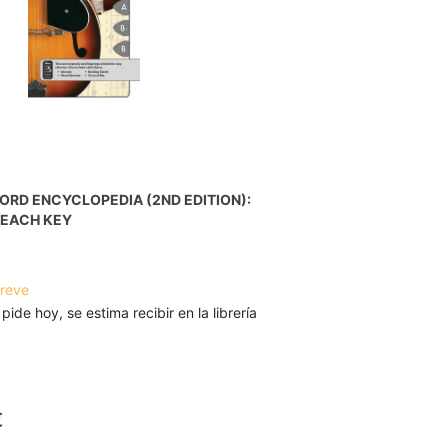
RD ENCYCLOPEDIA (2ND EDITION):
 EACH KEY
breve
 pide hoy, se estima recibir en la librería
€