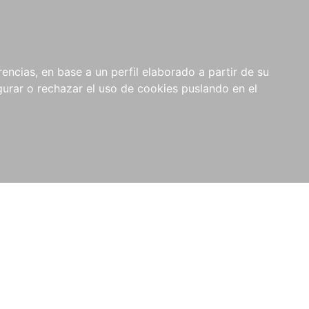
0
NOVEDADES
NOTICIAS
COMPRAS
encias, en base a un perfil elaborado a partir de su
INSTITUCIONALES
rar o rechazar el uso de cookies puslando en el