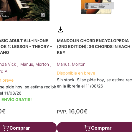
MANDOLIN CHORD ENCYCLOPEDIA
ASIC ADULT ALL-IN-ONE
(2ND EDITION): 36 CHORDS IN EACH
OK 1: LESSON - THEORY -
KEY
IANO
;
;
Manus, Morton
nda Vick
Manus, Morton
rd A.
Disponible en breve
Sin stock. Si se pide hoy, se estima rec
n breve
en la librería el 11/08/26
 se pide hoy, se estima recibir
a el 11/08/26
 ENVÍO GRATIS!
0€
16,00€
PVP.
Comprar
Comprar