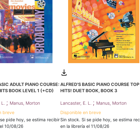
ALFRED'S BASIC PIANO COURSE TOP
ASIC ADULT PIANO COURSE:
HITS! DUET BOOK, BOOK 3
ITS BOOK LEVEL 1 (+CD)
;
;
Lancaster, E. L.
Manus, Morton
. L.
Manus, Morton
Disponible en breve
n breve
Sin stock. Si se pide hoy, se estima rec
 se pide hoy, se estima recibir
en la librería el 11/08/26
a el 10/08/26