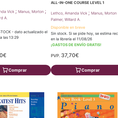
ALL-IN-ONE COURSE LEVEL 1
;
;
nda Vick
Manus, Morton
;
Lethco, Amanda Vick
Manus, Morton
rd A.
Palmer, Willard A.
Disponible en breve
TOCK - dato actualizado el
Sin stock. Si se pide hoy, se estima rec
a las 13:29
en la librería el 11/08/26
¡GASTOS DE ENVÍO GRATIS!
30€
37,70€
PVP.
Comprar
Comprar