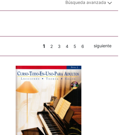
Búsqueda avanzada
1
siguiente
2
3
4
5
6