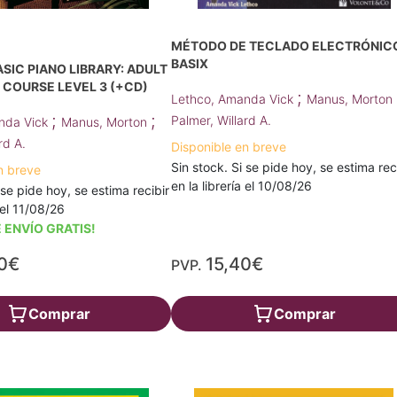
MÉTODO DE TECLADO ELECTRÓNIC
BASIX
ASIC PIANO LIBRARY: ADULT
 COURSE LEVEL 3 (+CD)
;
Lethco, Amanda Vick
Manus, Morton
;
;
Palmer, Willard A.
nda Vick
Manus, Morton
rd A.
Disponible en breve
Sin stock. Si se pide hoy, se estima rec
n breve
en la librería el 10/08/26
 se pide hoy, se estima recibir
a el 11/08/26
 ENVÍO GRATIS!
0€
15,40€
PVP.
Comprar
Comprar