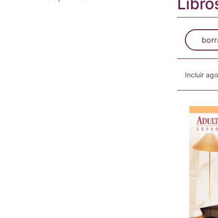
Libro
borr
Incluir ag