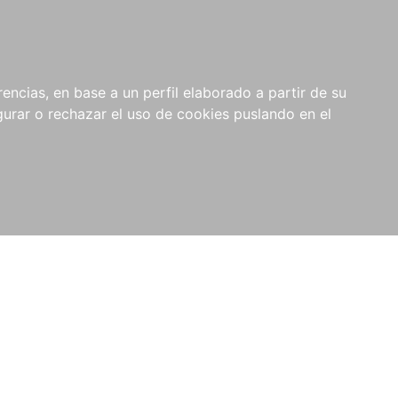
0
NOVEDADES
NOTICIAS
COMPRAS
encias, en base a un perfil elaborado a partir de su
INSTITUCIONALES
rar o rechazar el uso de cookies puslando en el