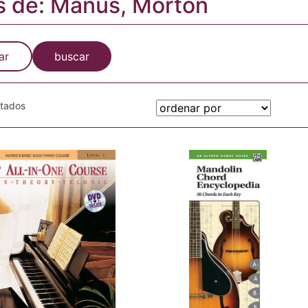
s de: Manus, Morton
ar
buscar
otados