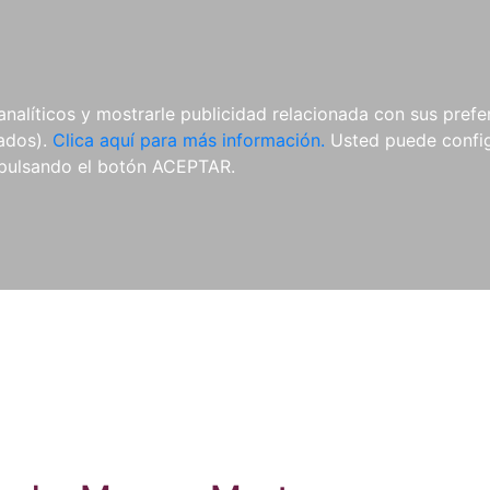
ES
ES
REVISTAS
CDS Y
MATERIAL
analíticos y mostrarle publicidad relacionada con sus prefer
DVDS
COMPLEMENTARIO
tados).
Clica aquí para más información.
Usted puede configu
pulsando el botón ACEPTAR.