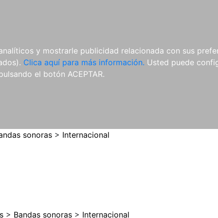
ES
ES
REVISTAS
CDS Y
MATERIAL
analíticos y mostrarle publicidad relacionada con sus prefer
DVDS
COMPLEMENTARIO
tados).
Clica aquí para más información.
Usted puede configu
pulsando el botón ACEPTAR.
andas sonoras
>
Internacional
s
>
Bandas sonoras
>
Internacional