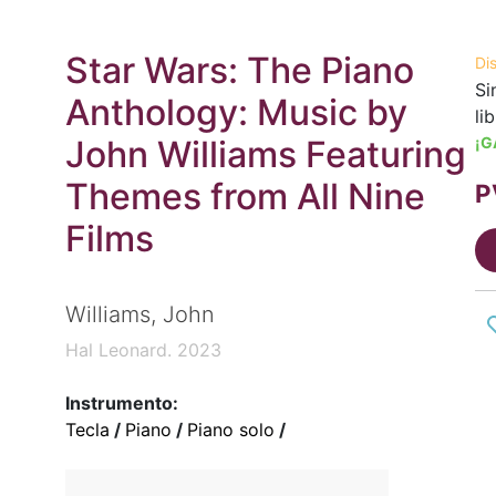
Star Wars: The Piano
Di
Si
Anthology: Music by
li
John Williams Featuring
¡G
Themes from All Nine
P
Films
Williams, John
Hal Leonard. 2023
Instrumento:
Tecla
/
Piano
/
Piano solo
/