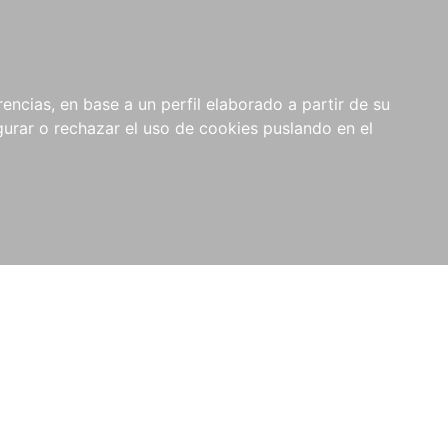
0
NOVEDADES
NOTICIAS
COMPRAS
encias, en base a un perfil elaborado a partir de su
INSTITUCIONALES
rar o rechazar el uso de cookies puslando en el