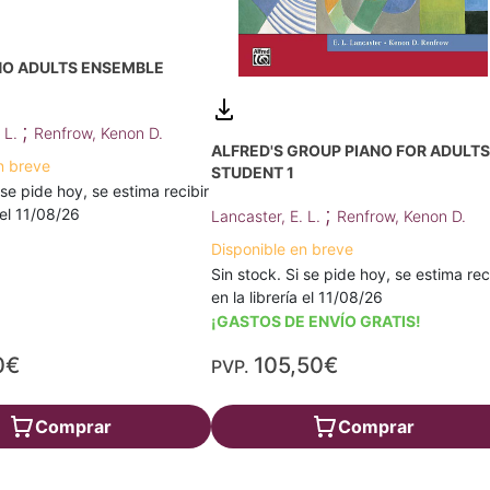
NO ADULTS ENSEMBLE
;
. L.
Renfrow, Kenon D.
ALFRED'S GROUP PIANO FOR ADULTS
n breve
STUDENT 1
 se pide hoy, se estima recibir
;
a el 11/08/26
Lancaster, E. L.
Renfrow, Kenon D.
Disponible en breve
Sin stock. Si se pide hoy, se estima rec
en la librería el 11/08/26
¡GASTOS DE ENVÍO GRATIS!
0€
105,50€
PVP.
Comprar
Comprar