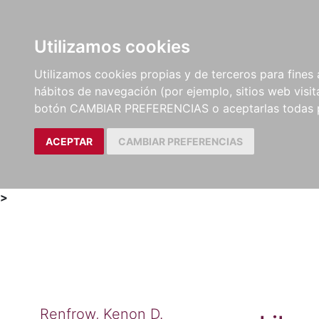
Utilizamos cookies
LIBROS
MÉTODOS Y
PARTITURAS Y EDICION
Utilizamos cookies propias y de terceros para fines 
EJERCICIOS
CRÍTICAS
hábitos de navegación (por ejemplo, sitios web visi
botón CAMBIAR PREFERENCIAS o aceptarlas todas 
ACEPTAR
CAMBIAR PREFERENCIAS
>
Renfrow, Kenon D.