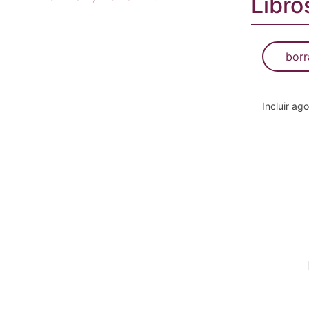
Libro
borr
Incluir ag