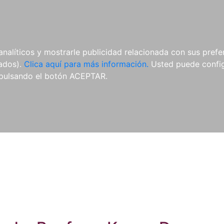
ES
ES
REVISTAS
CDS Y
MATERIAL
analíticos y mostrarle publicidad relacionada con sus prefer
DVDS
COMPLEMENTARIO
tados).
Clica aquí para más información.
Usted puede configu
pulsando el botón ACEPTAR.