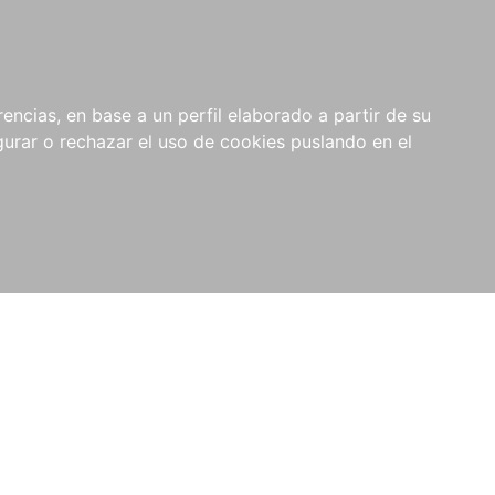
0
NOVEDADES
NOTICIAS
COMPRAS
encias, en base a un perfil elaborado a partir de su
INSTITUCIONALES
rar o rechazar el uso de cookies puslando en el