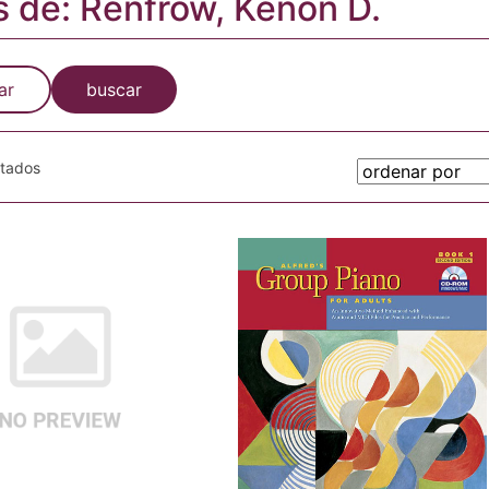
s de: Renfrow, Kenon D.
ar
buscar
otados