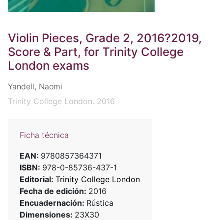
Violin Pieces, Grade 2, 2016?2019,
Score & Part, for Trinity College
London exams
Yandell, Naomi
Trinity College London. 2016
Ficha técnica
EAN:
9780857364371
ISBN:
978-0-85736-437-1
Editorial:
Trinity College London
Fecha de edición:
2016
Encuadernación:
Rústica
Dimensiones:
23X30