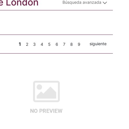
ege London
Búsqueda avanzada
1
siguiente
2
3
4
5
6
7
8
9