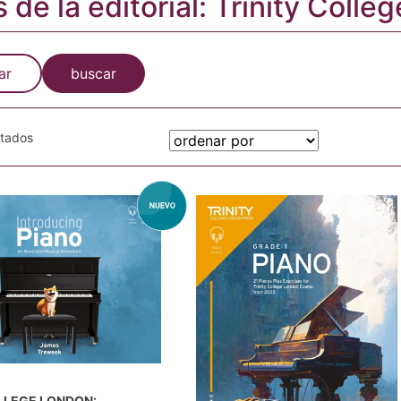
s de la editorial: Trinity Coll
ar
buscar
otados
LLEGE LONDON: