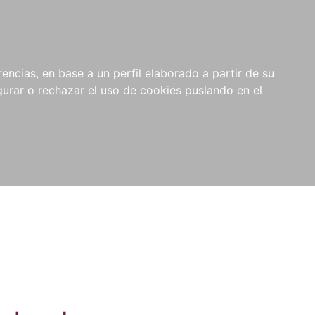
0
NOVEDADES
NOTICIAS
COMPRAS
encias, en base a un perfil elaborado a partir de su
INSTITUCIONALES
rar o rechazar el uso de cookies puslando en el