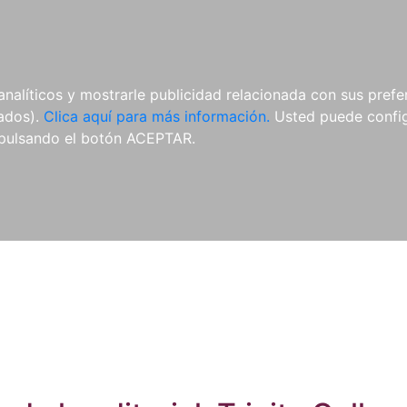
ES
ES
REVISTAS
CDS Y
MATERIAL
analíticos y mostrarle publicidad relacionada con sus prefer
DVDS
COMPLEMENTARIO
tados).
Clica aquí para más información.
Usted puede configu
pulsando el botón ACEPTAR.