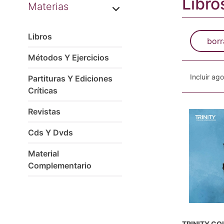
Libro
Materias
Libros
borr
Métodos Y Ejercicios
Incluir ag
Partituras Y Ediciones
Críticas
Revistas
Cds Y Dvds
Material
Complementario
TRINITY CO