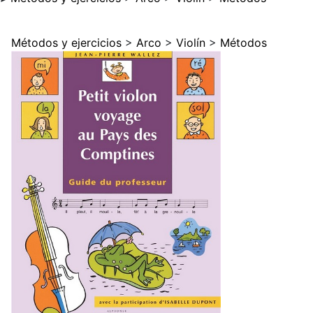
Métodos y ejercicios
>
Arco
>
Violín
>
Métodos