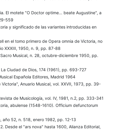
a. El motete "O Doctor optime... beate Augustine", a
529-559
toria y significado de las variantes introducidas en
ell en el tomo primero de Opera omnia de Victoria, no
ño XXXIII, 1950, n. 9, pp. 87-88
 Sacro Musical, n. 28, octubre-diciembre 1950, pp.
a. La Ciudad de Dios, 174 (1961), pp. 693-727
ión Musical Española Editores, Madrid 1964
Victoria", Anuario Musical, vol. XXVII, 1973, pp. 39-
Revista de Musicología, vol. IV, 1981, n.2, pp. 333-341
toria, abulense (1548-1610). Officium defunctorum
mo, año 52, n. 518, enero 1982, pp. 12-13
 2. Desde el "ars nova" hasta 1600, Alianza Editorial,