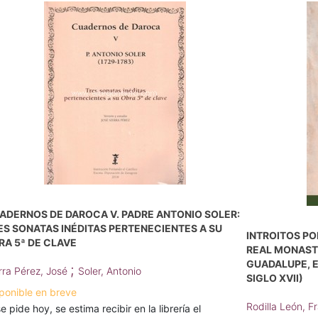
ADERNOS DE DAROCA V. PADRE ANTONIO SOLER:
ES SONATAS INÉDITAS PERTENECIENTES A SU
INTROITOS PO
RA 5ª DE CLAVE
REAL MONASTE
GUADALUPE, E
;
rra Pérez, José
Soler, Antonio
SIGLO XVII)
ponible en breve
Rodilla León, F
se pide hoy, se estima recibir en la librería el