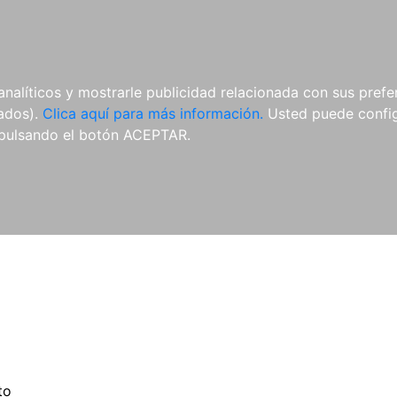
ES
ES
REVISTAS
CDS Y
MATERIAL
analíticos y mostrarle publicidad relacionada con sus prefer
DVDS
COMPLEMENTARIO
tados).
Clica aquí para más información.
Usted puede configu
pulsando el botón ACEPTAR.
to