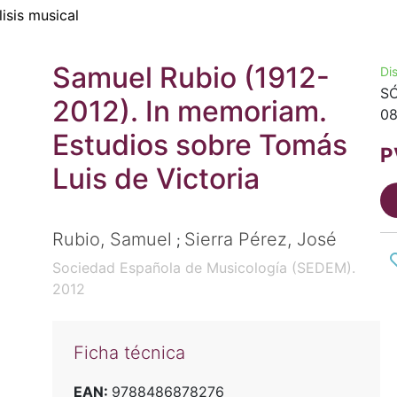
isis musical
Samuel Rubio (1912-
Di
SÓ
2012). In memoriam.
08
Estudios sobre Tomás
P
Luis de Victoria
Rubio, Samuel
Sierra Pérez, José
;
Sociedad Española de Musicología (SEDEM).
2012
Ficha técnica
EAN:
9788486878276