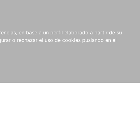
0
NOVEDADES
NOTICIAS
COMPRAS
encias, en base a un perfil elaborado a partir de su
INSTITUCIONALES
rar o rechazar el uso de cookies puslando en el