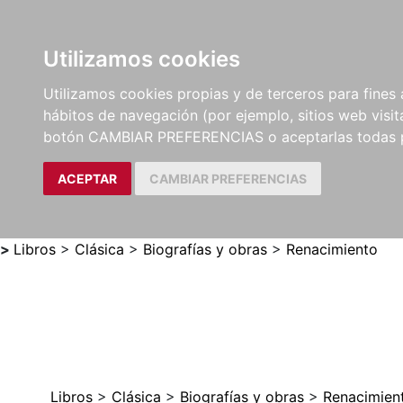
Utilizamos cookies
LIBROS
MÉTODOS Y
PARTITURAS Y EDICION
Utilizamos cookies propias y de terceros para fines 
EJERCICIOS
CRÍTICAS
hábitos de navegación (por ejemplo, sitios web visi
botón CAMBIAR PREFERENCIAS o aceptarlas todas 
ACEPTAR
CAMBIAR PREFERENCIAS
>
Libros
>
Clásica
>
Biografías y obras
>
Renacimiento
Libros
>
Clásica
>
Biografías y obras
>
Renacimien