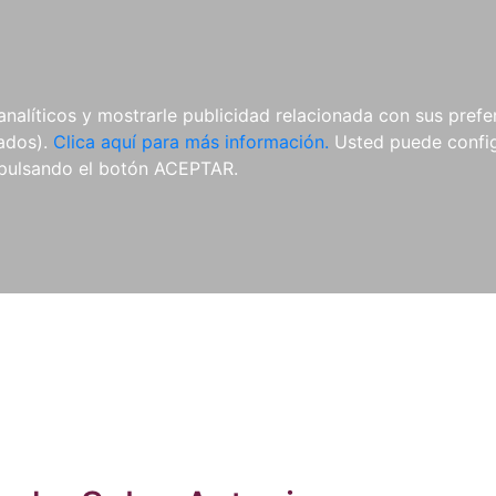
ES
ES
REVISTAS
CDS Y
MATERIAL
analíticos y mostrarle publicidad relacionada con sus prefer
DVDS
COMPLEMENTARIO
tados).
Clica aquí para más información.
Usted puede configu
pulsando el botón ACEPTAR.