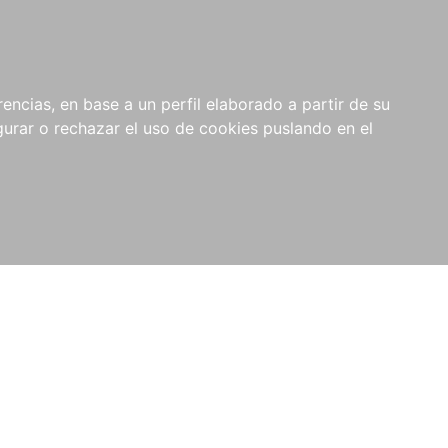
0
NOVEDADES
NOTICIAS
COMPRAS
encias, en base a un perfil elaborado a partir de su
INSTITUCIONALES
rar o rechazar el uso de cookies puslando en el