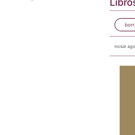
Libro
borr
Incluir ag