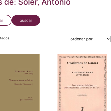
s de: Soler, Antonio
ar
buscar
otados