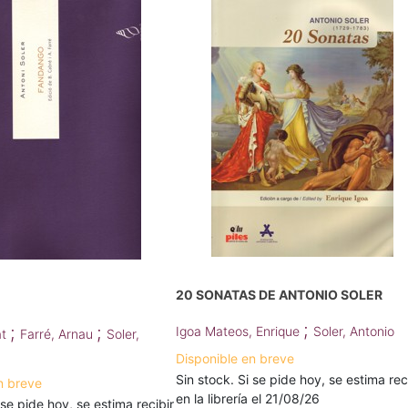
20 SONATAS DE ANTONIO SOLER
;
;
;
Igoa Mateos, Enrique
Soler, Antonio
at
Farré, Arnau
Soler,
Disponible en breve
Sin stock. Si se pide hoy, se estima rec
n breve
en la librería el 21/08/26
 se pide hoy, se estima recibir