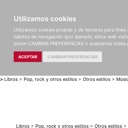
Utilizamos cookies
LIBROS
MÉTODOS Y
PARTITURAS Y EDICION
Utilizamos cookies propias y de terceros para fines 
EJERCICIOS
CRÍTICAS
hábitos de navegación (por ejemplo, sitios web visi
botón CAMBIAR PREFERENCIAS o aceptarlas todas 
ACEPTAR
CAMBIAR PREFERENCIAS
>
Libros
>
Pop, rock y otros estilos
>
Otros estilos
>
Músi
Libros
>
Pop, rock y otros estilos
>
Otros estilos
>