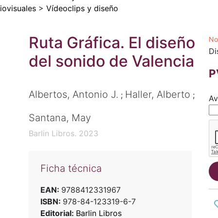
iovisuales
>
Vídeoclips y diseño
Ruta Gráfica. El diseño
No
Di
del sonido de Valencia
P
Albertos, Antonio J.
Haller, Alberto
;
;
Av
Santana, May
Barlin Libros. 2023
Ficha técnica
EAN:
9788412331967
ISBN:
978-84-123319-6-7
Editorial:
Barlin Libros