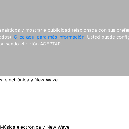
ES
ES
REVISTAS
CDS Y
MATERIAL
analíticos y mostrarle publicidad relacionada con sus prefer
DVDS
COMPLEMENTARIO
tados).
Clica aquí para más información.
Usted puede configu
pulsando el botón ACEPTAR.
ca electrónica y New Wave
Música electrónica y New Wave