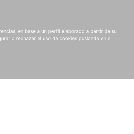
0
NOVEDADES
NOTICIAS
COMPRAS
encias, en base a un perfil elaborado a partir de su
INSTITUCIONALES
rar o rechazar el uso de cookies puslando en el