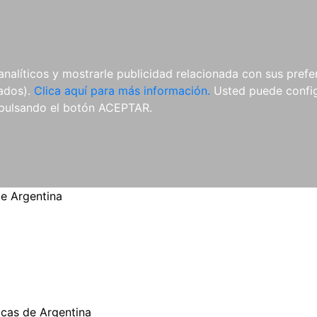
ES
ES
REVISTAS
CDS Y
MATERIAL
analíticos y mostrarle publicidad relacionada con sus prefer
DVDS
COMPLEMENTARIO
tados).
Clica aquí para más información.
Usted puede configu
pulsando el botón ACEPTAR.
e Argentina
cas de Argentina