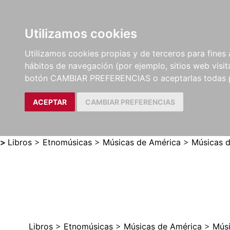
Utilizamos cookies
LIBROS
MÉTODOS Y
PARTITURAS Y EDICION
Utilizamos cookies propias y de terceros para fines 
EJERCICIOS
CRÍTICAS
hábitos de navegación (por ejemplo, sitios web visi
botón CAMBIAR PREFERENCIAS o aceptarlas todas 
ACEPTAR
CAMBIAR PREFERENCIAS
>
Libros
>
Etnomúsicas
>
Músicas de América
>
Músicas d
Libros
>
Etnomúsicas
>
Músicas de América
>
Músi