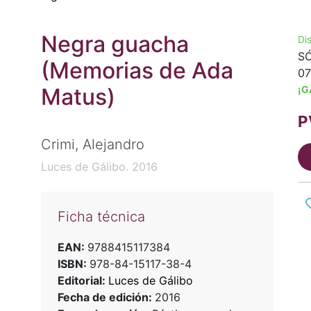
Negra guacha
Di
SÓ
(Memorias de Ada
07
Matus)
¡G
P
Crimi, Alejandro
Luces de Gálibo. 2016
Ficha técnica
EAN:
9788415117384
ISBN:
978-84-15117-38-4
Editorial:
Luces de Gálibo
Fecha de edición:
2016