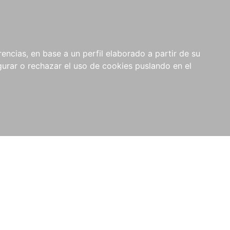
0
NOVEDADES
NOTICIAS
COMPRAS
encias, en base a un perfil elaborado a partir de su
INSTITUCIONALES
rar o rechazar el uso de cookies puslando en el