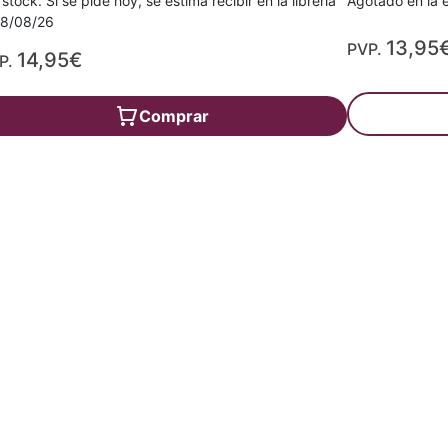
 stock. Si se pide hoy, se estima recibir en la librería
Agotado en la e
18/08/26
13,95
PVP.
14,95€
P.
Comprar