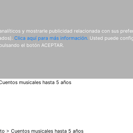
ES
ES
REVISTAS
CDS Y
MATERIAL
analíticos y mostrarle publicidad relacionada con sus prefer
DVDS
COMPLEMENTARIO
tados).
Clica aquí para más información.
Usted puede configu
pulsando el botón ACEPTAR.
Cuentos musicales hasta 5 años
to
>
Cuentos musicales hasta 5 años