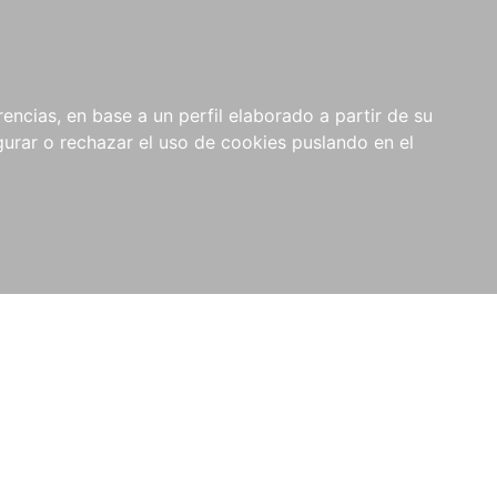
0
NOVEDADES
NOTICIAS
COMPRAS
encias, en base a un perfil elaborado a partir de su
INSTITUCIONALES
rar o rechazar el uso de cookies puslando en el