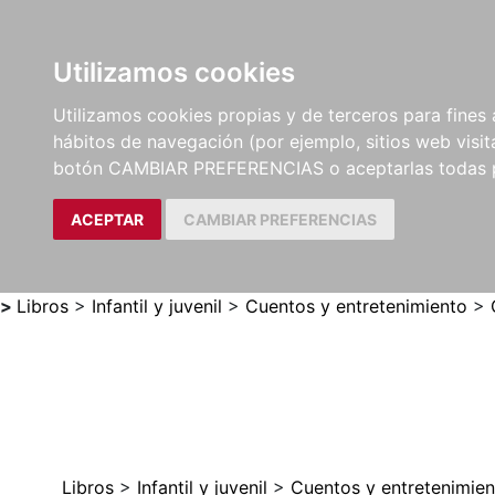
Utilizamos cookies
LIBROS
MÉTODOS Y
PARTITURAS Y EDICION
Utilizamos cookies propias y de terceros para fines 
EJERCICIOS
CRÍTICAS
hábitos de navegación (por ejemplo, sitios web visi
botón CAMBIAR PREFERENCIAS o aceptarlas todas 
ACEPTAR
CAMBIAR PREFERENCIAS
>
Libros
>
Infantil y juvenil
>
Cuentos y entretenimiento
>
Libros
>
Infantil y juvenil
>
Cuentos y entretenimien