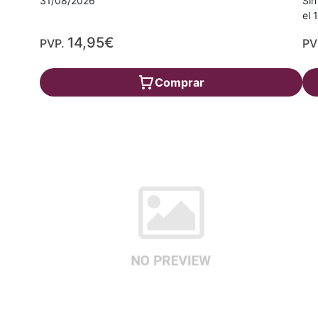
Sin
31/08/2026
el 
14,95€
PVP.
PV
Comprar