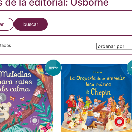
s de la editorial: Usborne
ar
buscar
otados