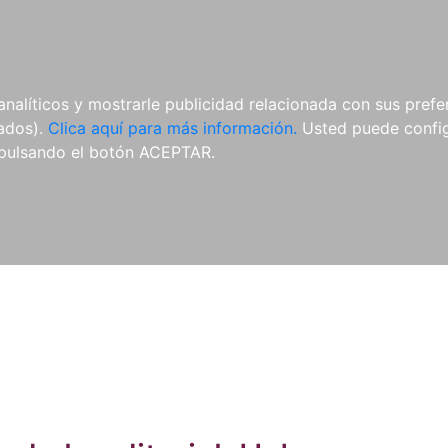
ES
ES
REVISTAS
CDS Y
MATERIAL
analíticos y mostrarle publicidad relacionada con sus prefer
DVDS
COMPLEMENTARIO
tados).
Clica aquí para más información.
Usted puede configu
pulsando el botón ACEPTAR.