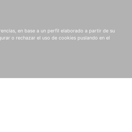
0
NOVEDADES
NOTICIAS
COMPRAS
encias, en base a un perfil elaborado a partir de su
INSTITUCIONALES
rar o rechazar el uso de cookies puslando en el