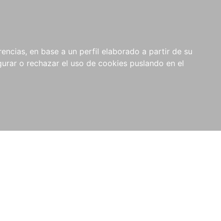
0
NOVEDADES
NOTICIAS
COMPRAS
encias, en base a un perfil elaborado a partir de su
INSTITUCIONALES
rar o rechazar el uso de cookies puslando en el