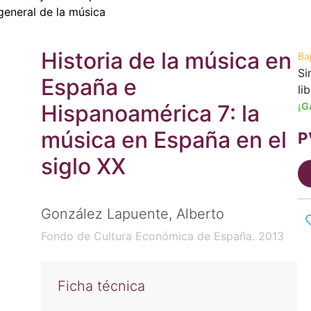
 general de la música
Historia de la música en
Ba
Si
España e
li
Hispanoamérica 7: la
¡G
música en España en el
P
siglo XX
González Lapuente, Alberto
Fondo de Cultura Económica de España. 2013
Ficha técnica