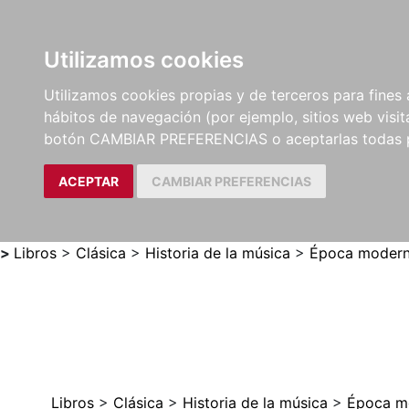
Utilizamos cookies
LIBROS
MÉTODOS Y
PARTITURAS Y EDICION
Utilizamos cookies propias y de terceros para fines 
EJERCICIOS
CRÍTICAS
hábitos de navegación (por ejemplo, sitios web visi
botón CAMBIAR PREFERENCIAS o aceptarlas todas 
ACEPTAR
CAMBIAR PREFERENCIAS
>
Libros
>
Clásica
>
Historia de la música
>
Época moderna
Libros
>
Clásica
>
Historia de la música
>
Época mo