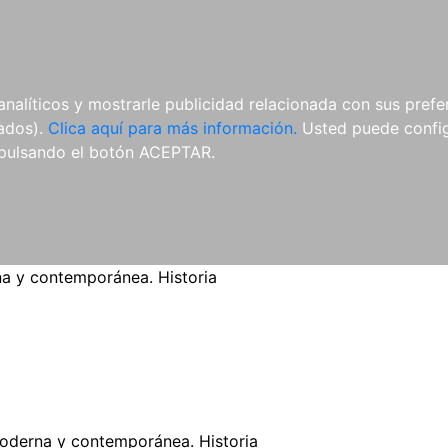
ES
ES
REVISTAS
CDS Y
MATERIAL
analíticos y mostrarle publicidad relacionada con sus prefer
DVDS
COMPLEMENTARIO
tados).
Clica aquí para más información.
Usted puede configu
pulsando el botón ACEPTAR.
 y contemporánea. Historia
derna y contemporánea. Historia