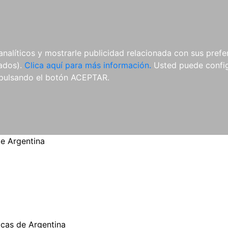
ES
ES
REVISTAS
CDS Y
MATERIAL
analíticos y mostrarle publicidad relacionada con sus prefer
DVDS
COMPLEMENTARIO
tados).
Clica aquí para más información.
Usted puede configu
pulsando el botón ACEPTAR.
e Argentina
cas de Argentina