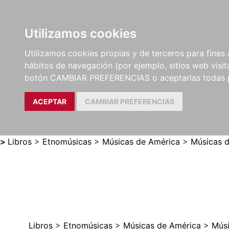
Utilizamos cookies
LIBROS
MÉTODOS Y
PARTITURAS Y EDICION
Utilizamos cookies propias y de terceros para fines 
EJERCICIOS
CRÍTICAS
hábitos de navegación (por ejemplo, sitios web visi
botón CAMBIAR PREFERENCIAS o aceptarlas todas 
ACEPTAR
CAMBIAR PREFERENCIAS
>
Libros
>
Etnomúsicas
>
Músicas de América
>
Músicas d
Libros
>
Etnomúsicas
>
Músicas de América
>
Músi