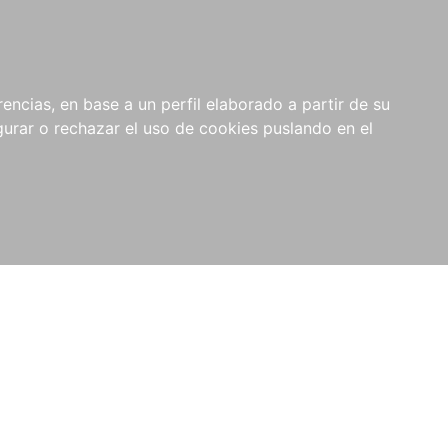
0
NOVEDADES
NOTICIAS
COMPRAS
encias, en base a un perfil elaborado a partir de su
INSTITUCIONALES
rar o rechazar el uso de cookies puslando en el