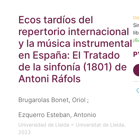
Ecos tardíos del
Di
Si
repertorio internacional
li
y la música instrumental
¡G
en España: El Tratado
P
de la sinfonía (1801) de
Antoni Ráfols
Brugarolas Bonet, Oriol
;
Ezquerro Esteban, Antonio
Universidad de Lleida = Universitat de Lleida.
2023