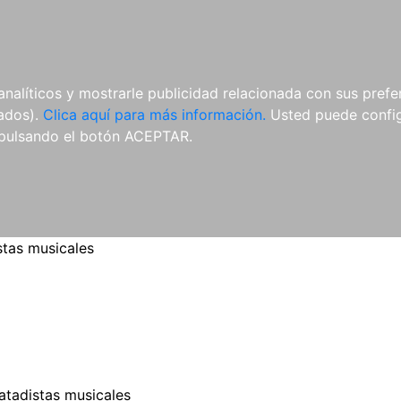
ES
ES
REVISTAS
CDS Y
MATERIAL
analíticos y mostrarle publicidad relacionada con sus prefer
DVDS
COMPLEMENTARIO
tados).
Clica aquí para más información.
Usted puede configu
pulsando el botón ACEPTAR.
stas musicales
atadistas musicales