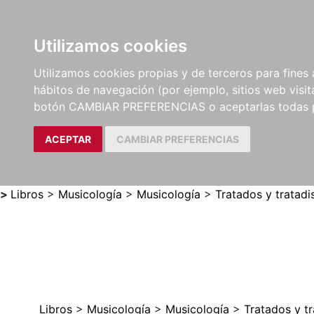
Utilizamos cookies
LIBROS
MÉTODOS Y
PARTITURAS Y EDICION
Utilizamos cookies propias y de terceros para fines 
EJERCICIOS
CRÍTICAS
hábitos de navegación (por ejemplo, sitios web visi
botón CAMBIAR PREFERENCIAS o aceptarlas todas 
ACEPTAR
CAMBIAR PREFERENCIAS
>
Libros
>
Musicología
>
Musicología
>
Tratados y tratadi
Libros
>
Musicología
>
Musicología
>
Tratados y tr