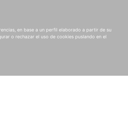
0
NOVEDADES
NOTICIAS
COMPRAS
encias, en base a un perfil elaborado a partir de su
INSTITUCIONALES
rar o rechazar el uso de cookies puslando en el