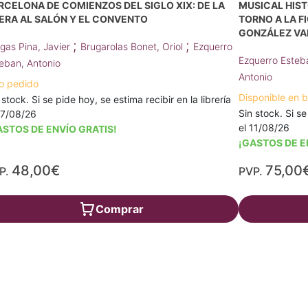
RCELONA DE COMIENZOS DEL SIGLO XIX: DE LA
MUSICAL HIST
ERA AL SALÓN Y EL CONVENTO
TORNO A LA F
GONZÁLEZ VA
;
;
igas Pina, Javier
Brugarolas Bonet, Oriol
Ezquerro
Ezquerro Esteb
eban, Antonio
Antonio
o pedido
Disponible en 
 stock. Si se pide hoy, se estima recibir en la librería
Sin stock. Si se
17/08/26
el 11/08/26
ASTOS DE ENVÍO GRATIS!
¡GASTOS DE E
48,00€
75,00
P.
PVP.
Comprar