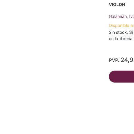
VIOLON
Galamian, Iv
Disponible e
Sin stock. Si
en la librerí
24,
PVP.