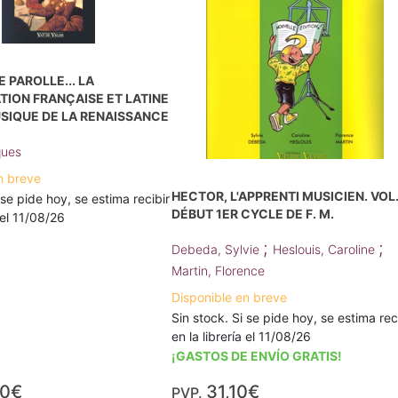
 PAROLLE... LA
ION FRANÇAISE ET LATINE
SIQUE DE LA RENAISSANCE
ques
n breve
HECTOR, L'APPRENTI MUSICIEN. VOL. 
 se pide hoy, se estima recibir
DÉBUT 1ER CYCLE DE F. M.
a el 11/08/26
;
;
Debeda, Sylvie
Heslouis, Caroline
Martin, Florence
Disponible en breve
Sin stock. Si se pide hoy, se estima rec
en la librería el 11/08/26
¡GASTOS DE ENVÍO GRATIS!
80€
31,10€
PVP.