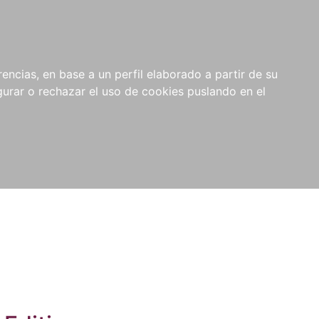
0
NOVEDADES
NOTICIAS
COMPRAS
encias, en base a un perfil elaborado a partir de su
INSTITUCIONALES
rar o rechazar el uso de cookies puslando en el