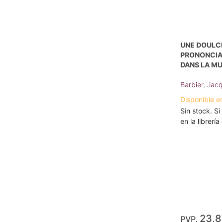
UNE DOULCE
PRONONCIAT
DANS LA MU
Barbier, Jac
Disponible e
Sin stock. Si
en la librerí
23,
PVP.