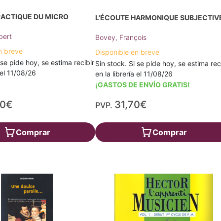
RACTIQUE DU MICRO
L'ÉCOUTE HARMONIQUE SUBJECTIV
bert
Bovey, François
n breve
Disponible en breve
 se pide hoy, se estima recibir
Sin stock. Si se pide hoy, se estima rec
a el 11/08/26
en la librería el 11/08/26
¡GASTOS DE ENVÍO GRATIS!
80€
31,70€
PVP.
Comprar
Comprar