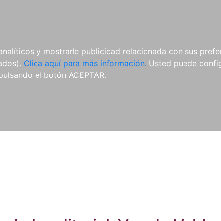
ES
ES
REVISTAS
CDS Y
MATERIAL
analíticos y mostrarle publicidad relacionada con sus prefer
DVDS
COMPLEMENTARIO
tados).
Clica aquí para más información.
Usted puede configu
pulsando el botón ACEPTAR.