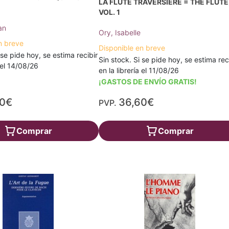
LA FLÛTE TRAVERSIÈRE = THE FLUTE
VOL. 1
an
Ory, Isabelle
n breve
Disponible en breve
 se pide hoy, se estima recibir
Sin stock. Si se pide hoy, se estima rec
a el 14/08/26
en la librería el 11/08/26
¡GASTOS DE ENVÍO GRATIS!
90€
36,60€
PVP.
Comprar
Comprar