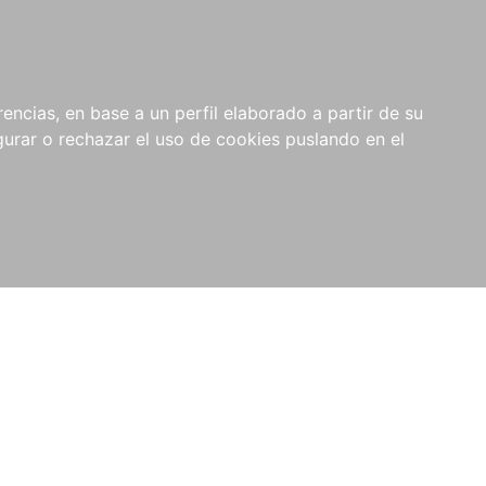
0
NOVEDADES
NOTICIAS
COMPRAS
encias, en base a un perfil elaborado a partir de su
INSTITUCIONALES
rar o rechazar el uso de cookies puslando en el