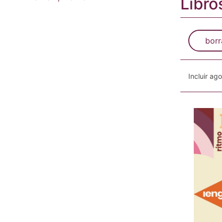
Libro
borr
Incluir ag