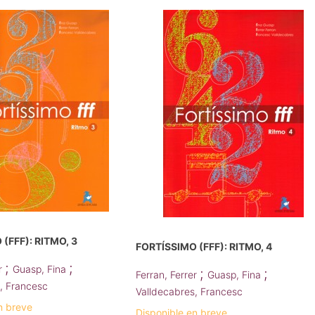
(FFF): RITMO, 3
FORTÍSSIMO (FFF): RITMO, 4
;
;
er
Guasp, Fina
;
;
Ferran, Ferrer
Guasp, Fina
, Francesc
Valldecabres, Francesc
n breve
Disponible en breve