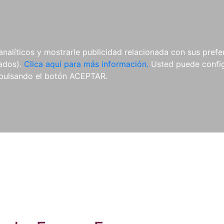
ES
ES
REVISTAS
CDS Y
MATERIAL
analíticos y mostrarle publicidad relacionada con sus prefer
DVDS
COMPLEMENTARIO
tados).
Clica aquí para más información.
Usted puede configu
pulsando el botón ACEPTAR.