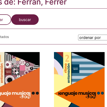
s de: Ferran, Ferrer
ar
buscar
otados