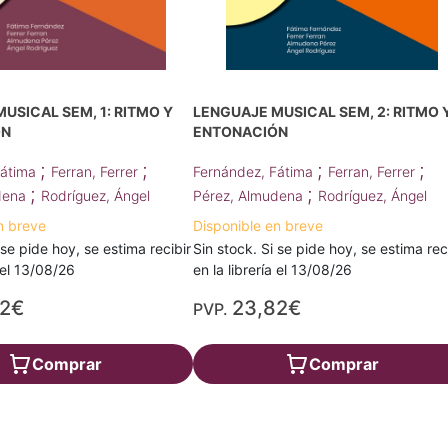
USICAL SEM, 1: RITMO Y
LENGUAJE MUSICAL SEM, 2: RITMO 
ÓN
ENTONACIÓN
;
;
;
;
Fátima
Ferran, Ferrer
Fernández, Fátima
Ferran, Ferrer
;
;
dena
Rodríguez, Ángel
Pérez, Almudena
Rodríguez, Ángel
n breve
Disponible en breve
 se pide hoy, se estima recibir
Sin stock. Si se pide hoy, se estima rec
a el 13/08/26
en la librería el 13/08/26
82€
23,82€
PVP.
Comprar
Comprar