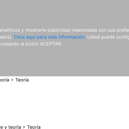
ES
ES
REVISTAS
CDS Y
MATERIAL
analíticos y mostrarle publicidad relacionada con sus prefer
DVDS
COMPLEMENTARIO
tados).
Clica aquí para más información.
Usted puede configu
pulsando el botón ACEPTAR.
eoría
>
Teoría
e y teoría
>
Teoría