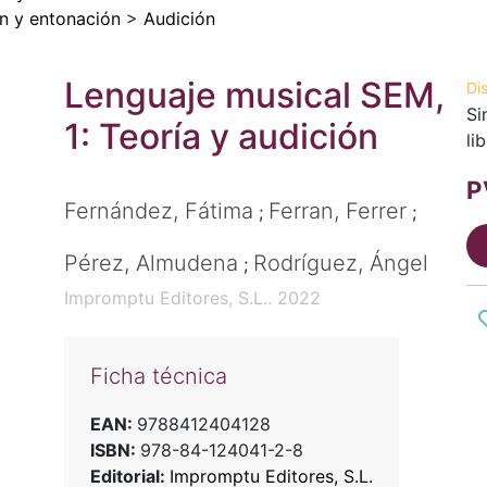
n y entonación
>
Audición
Lenguaje musical SEM,
Di
Si
1: Teoría y audición
li
P
Fernández, Fátima
Ferran, Ferrer
;
;
Pérez, Almudena
Rodríguez, Ángel
;
Impromptu Editores, S.L.. 2022
Ficha técnica
EAN:
9788412404128
ISBN:
978-84-124041-2-8
Editorial:
Impromptu Editores, S.L.