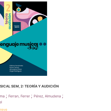
ICAL SEM, 2: TEORÍA Y AUDICIÓN
;
;
;
tima
Ferran, Ferrer
Pérez, Almudena
el
breve