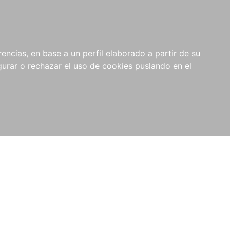
0
NOVEDADES
NOTICIAS
COMPRAS
encias, en base a un perfil elaborado a partir de su
INSTITUCIONALES
rar o rechazar el uso de cookies puslando en el