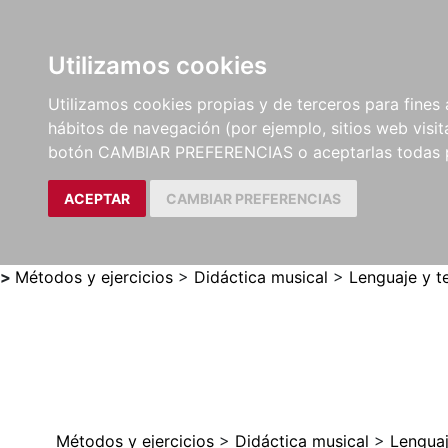
Utilizamos cookies
LIBROS
MÉTODOS Y
PARTITURAS Y EDICION
Utilizamos cookies propias y de terceros para fines 
EJERCICIOS
CRÍTICAS
hábitos de navegación (por ejemplo, sitios web visi
botón CAMBIAR PREFERENCIAS o aceptarlas todas 
ACEPTAR
CAMBIAR PREFERENCIAS
>
Métodos y ejercicios
>
Didáctica musical
>
Lenguaje y t
Métodos y ejercicios
>
Didáctica musical
>
Lenguaj