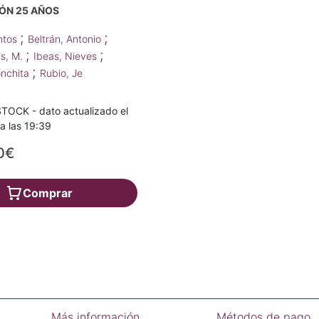
N 25 AÑOS
;
;
antos
Beltrán, Antonio
;
;
as, M.
Ibeas, Nieves
;
onchita
Rubio, Je
TOCK - dato actualizado el
a las 19:39
0€
Comprar
Más información
Métodos de pago