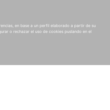
0
NOVEDADES
NOTICIAS
COMPRAS
encias, en base a un perfil elaborado a partir de su
INSTITUCIONALES
rar o rechazar el uso de cookies puslando en el