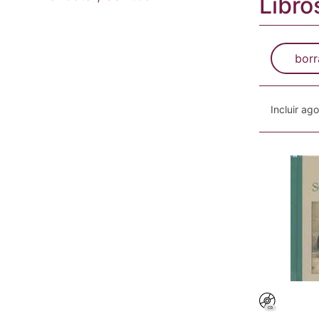
Libro
borr
Incluir ag