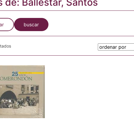
s de: Ballestar, Santos
ar
buscar
otados