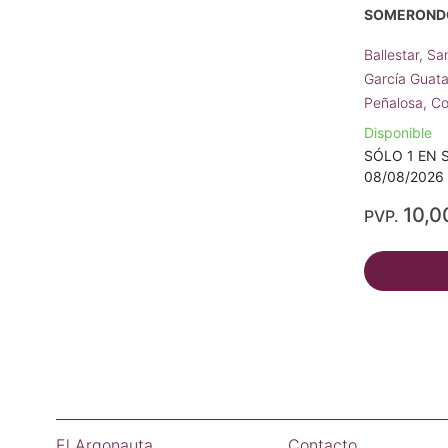
SOMERONDÓ
Ballestar, S
García Guat
Peñalosa, C
Disponible
SÓLO 1 EN S
08/08/2026 
10,0
PVP.
El Argonauta
Contacto