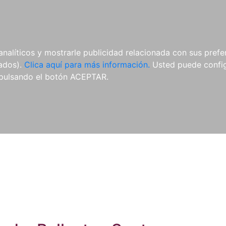
ES
ES
REVISTAS
CDS Y
MATERIAL
analíticos y mostrarle publicidad relacionada con sus prefer
DVDS
COMPLEMENTARIO
tados).
Clica aquí para más información.
Usted puede configu
pulsando el botón ACEPTAR.