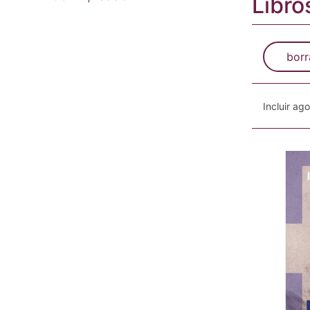
Libro
borr
Incluir ag