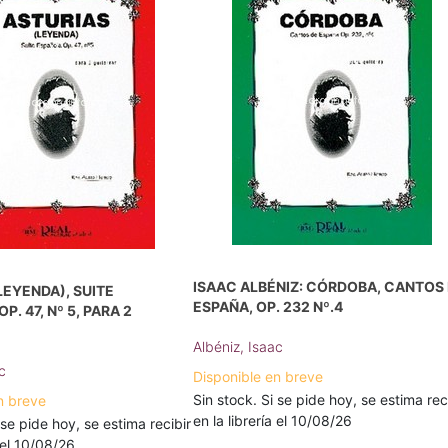
ISAAC ALBÉNIZ: CÓRDOBA, CANTOS
LEYENDA), SUITE
ESPAÑA, OP. 232 Nº.4
P. 47, Nº 5, PARA 2
Albéniz, Isaac
c
Disponible en breve
Sin stock. Si se pide hoy, se estima rec
n breve
en la librería el 10/08/26
 se pide hoy, se estima recibir
a el 10/08/26