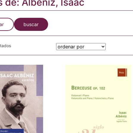
s de: Albéniz, Isaac
ar
buscar
otados