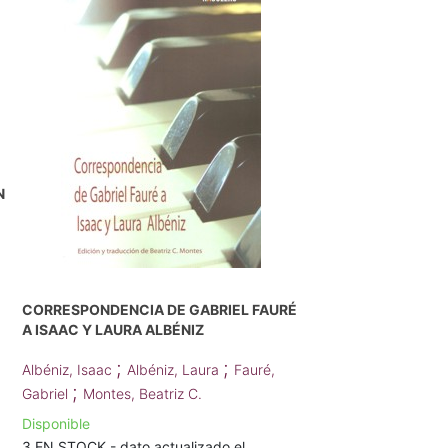
N
CORRESPONDENCIA DE GABRIEL FAURÉ
A ISAAC Y LAURA ALBÉNIZ
;
;
Albéniz, Isaac
Albéniz, Laura
Fauré,
;
Gabriel
Montes, Beatriz C.
Disponible
3 EN STOCK - dato actualizado el