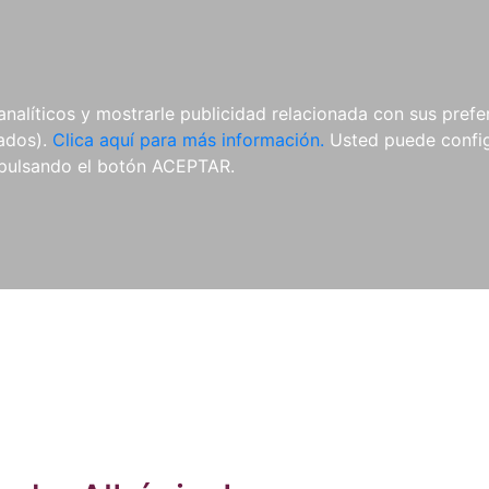
ES
ES
REVISTAS
CDS Y
MATERIAL
analíticos y mostrarle publicidad relacionada con sus prefer
DVDS
COMPLEMENTARIO
tados).
Clica aquí para más información.
Usted puede configu
pulsando el botón ACEPTAR.