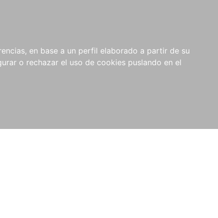
0
NOVEDADES
NOTICIAS
COMPRAS
encias, en base a un perfil elaborado a partir de su
INSTITUCIONALES
rar o rechazar el uso de cookies puslando en el