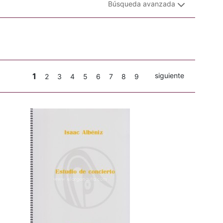
Búsqueda avanzada
1
siguiente
2
3
4
5
6
7
8
9