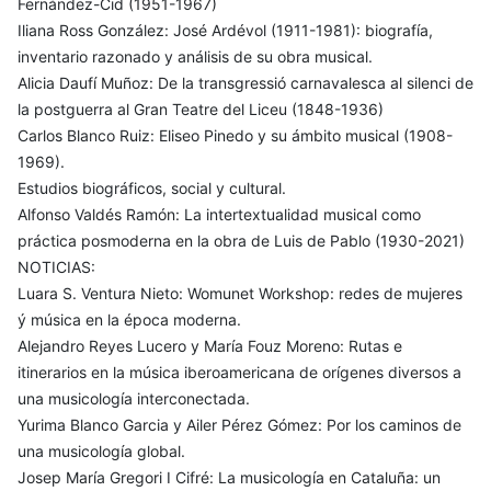
Fernández-Cid (1951-1967)
Iliana Ross González: José Ardévol (1911-1981): biografía,
inventario razonado y análisis de su obra musical.
Alicia Daufí Muñoz: De la transgressió carnavalesca al silenci de
la postguerra al Gran Teatre del Liceu (1848-1936)
Carlos Blanco Ruiz: Eliseo Pinedo y su ámbito musical (1908-
1969).
Estudios biográficos, social y cultural.
Alfonso Valdés Ramón: La intertextualidad musical como
práctica posmoderna en la obra de Luis de Pablo (1930-2021)
NOTICIAS:
Luara S. Ventura Nieto: Womunet Workshop: redes de mujeres
ý música en la época moderna.
Alejandro Reyes Lucero y María Fouz Moreno: Rutas e
itinerarios en la música iberoamericana de orígenes diversos a
una musicología interconectada.
Yurima Blanco Garcia y Ailer Pérez Gómez: Por los caminos de
una musicología global.
Josep María Gregori I Cifré: La musicología en Cataluña: un