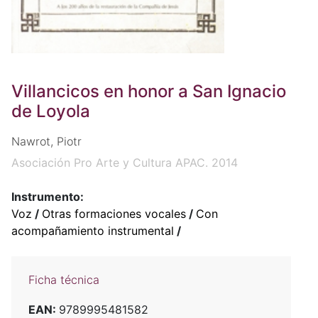
Villancicos en honor a San Ignacio
de Loyola
Nawrot, Piotr
Asociación Pro Arte y Cultura APAC. 2014
Instrumento:
Voz
/
Otras formaciones vocales
/
Con
acompañamiento instrumental
/
Ficha técnica
EAN:
9789995481582