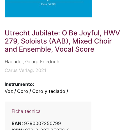
Utrecht Jubilate: O Be Joyful, HWV
279, Soloists (AAB), Mixed Choir
and Ensemble, Vocal Score
Haendel, Georg Friedrich
Carus Verlag. 2021
Instrumento:
Voz
/
Coro
/
Coro y teclado
/
Ficha técnica
EAN:
9790007250799