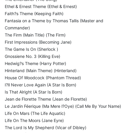
Ethel & Ernest Theme (Ethel & Ernest)
Faith?s Theme (Keeping Faith)
Fantasia on a Theme by Thomas Tallis (Master and
Commander)
The Firm (Main Title) (The Firm)
First Impressions (Becoming Jane)
The Game Is On (Sherlock )
Gnossiene No. 3 (Killing Eve)
Hedwig?s Theme (Harry Potter)
Hinterland (Main Theme) (Hinterland)
House Of Woodcock (Phantom Thread)
I?ll Never Love Again (A Star Is Born)
Is That Alright (A Star Is Born)
Jean de Florette Theme (Jean de Florette)
Le Jardin Féerique (Ma Mere l?Oye) (Call Me By Your Name)
Life On Mars (The Life Aquatic)
Life On The Moors (Jane Eyre)
The Lord Is My Shepherd (Vicar of Dibley)