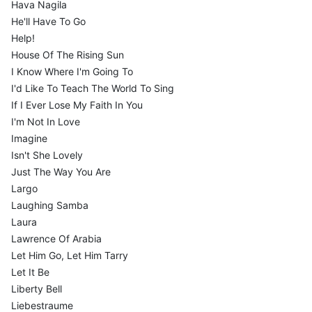
Hava Nagila
He'll Have To Go
Help!
House Of The Rising Sun
I Know Where I'm Going To
I'd Like To Teach The World To Sing
If I Ever Lose My Faith In You
I'm Not In Love
Imagine
Isn't She Lovely
Just The Way You Are
Largo
Laughing Samba
Laura
Lawrence Of Arabia
Let Him Go, Let Him Tarry
Let It Be
Liberty Bell
Liebestraume