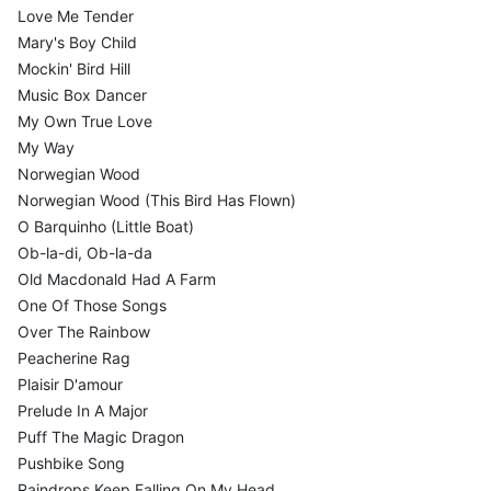
Love Me Tender
Mary's Boy Child
Mockin' Bird Hill
Music Box Dancer
My Own True Love
My Way
Norwegian Wood
Norwegian Wood (This Bird Has Flown)
O Barquinho (Little Boat)
Ob-la-di, Ob-la-da
Old Macdonald Had A Farm
One Of Those Songs
Over The Rainbow
Peacherine Rag
Plaisir D'amour
Prelude In A Major
Puff The Magic Dragon
Pushbike Song
Raindrops Keep Falling On My Head